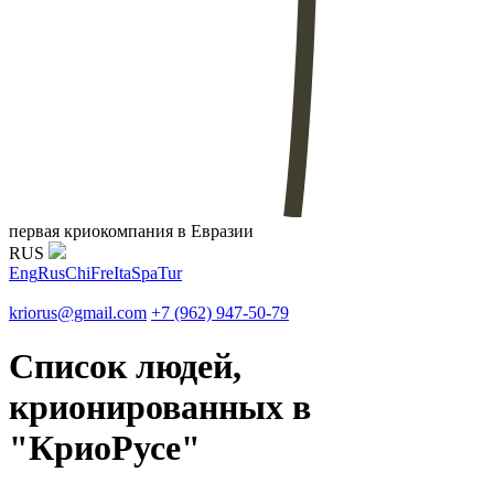
первая криокомпания в Евразии
RUS
Eng
Rus
Chi
Fre
Ita
Spa
Tur
kriorus@gmail.com
+7 (962) 947-50-79
Список людей,
крионированных в
"КриоРусе"