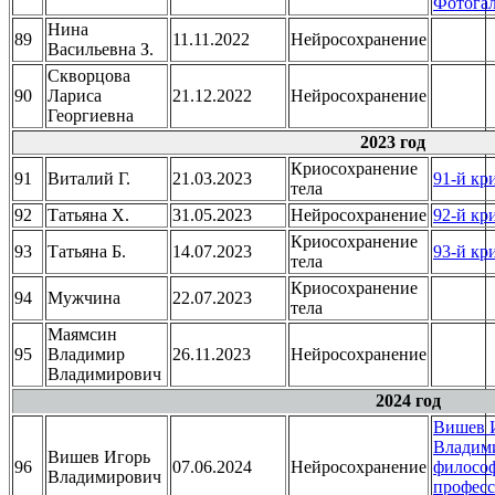
Фотогал
Нина
89
11.11.2022
Нейросохранение
Васильевна З.
Скворцова
90
Лариса
21.12.2022
Нейросохранение
Георгиевна
2023 год
Криосохранение
91
Виталий Г.
21.03.2023
91-й кр
тела
92
Татьяна Х.
31.05.2023
Нейросохранение
92-й кр
Криосохранение
93
Татьяна Б.
14.07.2023
93-й кр
тела
Криосохранение
94
Мужчина
22.07.2023
тела
Маямсин
95
Владимир
26.11.2023
Нейросохранение
Владимирович
2024 год
Вишев 
Владими
Вишев Игорь
96
07.06.2024
Нейросохранение
философ
Владимирович
професс