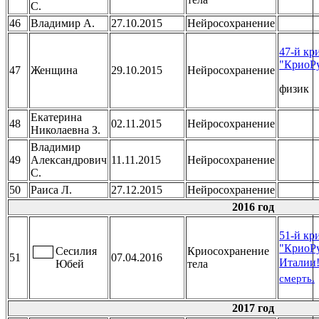
С.
46
Владимир А.
27.10.2015
Нейросохранение
47-й кр
"КриоР
47
Женщина
29.10.2015
Нейросохранение
физик
Екатерина
48
02.11.2015
Нейросохранение
Николаевна З.
Владимир
49
Александрович
11.11.2015
Нейросохранение
С.
50
Раиса Л.
27.12.2015
Нейросохранение
2016 год
51-й кр
"КриоРу
Сесилия
Криосохранение
51
07.04.2016
Италии
Юбей
тела
смерть.
2017 год