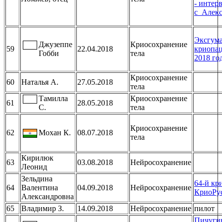
- интер
с Алек
Эксгум
Джузеппе
Криосохранение
59
22.04.2018
криопац
Гобби
тела
2018 го
Криосохранение
60
Наталья А.
27.05.2018
тела
Тамилла
Криосохранение
61
28.05.2018
С.
тела
Криосохранение
62
Мохан К.
08.07.2018
тела
Кирилюк
63
03.08.2018
Нейросохранение
Леонид
Зельдина
64-й кр
64
Валентина
04.09.2018
Нейросохранение
КриоРус
Александровна
65
Владимир З.
14.09.2018
Нейросохранение
пилот
Пичуги