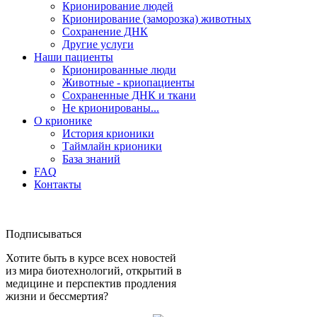
Крионирование людей
Крионирование (заморозка) животных
Сохранение ДНК
Другие услуги
Наши пациенты
Крионированные люди
Животные - криопациенты
Сохраненные ДНК и ткани
Не крионированы...
О крионике
История крионики
Таймлайн крионики
База знаний
FAQ
Контакты
Подписываться
Хотите быть в курсе всех новостей
из мира биотехнологий, открытий в
медицине и перспектив продления
жизни и бессмертия?