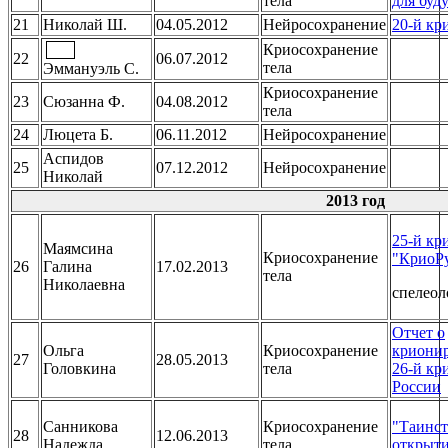
тела
для буд
21
Николай Ш.
04.05.2012
Нейросохранение
20-й кр
Криосохранение
22
06.07.2012
тела
Эммануэль С.
Криосохранение
23
Сюзанна Ф.
04.08.2012
тела
24
Люцета Б.
06.11.2012
Нейросохранение
Аспидов
25
07.12.2012
Нейросохранение
Николай
2013 год
25-й кр
Маямсина
Криосохранение
"КриоРу
26
Галина
17.02.2013
тела
Николаевна
спелеол
Отчет о
Ольга
Криосохранение
крионир
27
28.05.2013
Головкина
тела
26-й кр
России
Санникова
Криосохранение
"Таинс
28
12.06.2013
Надежда
тела
открыти