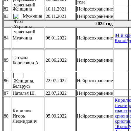
тела
82
Женщина
10.11.2021
Нейросохранение
Мужчина
83
20.11.2021
Нейросохранение
2022 год
84-й кр
84
Мужчина
06.01.2022
Нейросохранение
КриоРус
Татьяна
85
20.06.2022
Нейросохранение
Борисовна А.
86
22.07.2022
Нейросохранение
Женщина,
Беларусь
87
Наталья Ш.
22.07.2022
Нейросохранение
Кирилю
Леонидо
Кирилюк
трансгу
88
Игорь
05.09.2022
Нейросохранение
крионис
Леонидович
криопа
"КриоРу