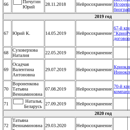
Пичугин
66
28.11.2018
Нейросохранение
Игореви
Юрий
биогра
2019 год
67-й кр
67
Юрий К.
14.05.2019
Нейросохранение
"КриоРу
договор
Суховерхова
68
22.05.2019
Нейросохранение
Наталия
Осадчая
Криокл
69
Валентина
29.07.2019
Нейросохранение
Инноке
Антоновна
Вороненкова
70-й кр
70
Татьяна
07.08.2019
Нейросохранение
компан
Вениаминовна
Наталья,
71
27.09.2019
Нейросохранение
Беларусь
2020 год
Татьяна
72
Вениаминовна
29.03.2020
Нейросохранение