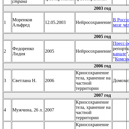
страна
2003 год
Моренков
В Росси
1
12.05.2003
Нейросохранение
Альфред
мозг че
2005 год
Пресс-р
Федоренко
репорта
2
2005
Нейросохранение
Лидия
канале
"
"
Комсом
2006 год
Криосохранение
тела, хранение на
3
Светлана Н.
2006
Домохо
частной
территории
2007 год
Криосохранение
тела, хранение на
4
Мужчина, 26 л.
2007
частной
территории
Криосохранение