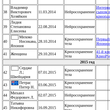
Владимир
Интерв
38
Викторович
11.03.2014
Нейросохранение
сыном 
Хозяйкин
криопа
Лидия
39
Степановна
22.08.2014
Нейросохранение
Елисеева
Михоко
Криосохранение
Первый
40
Нисикава,
28.10.2014
тела
Японии
Япония
Криосохранение
41-й кр
41
Женщина
29.10.2014
тела
КриоРу
2015 год
Сердже
Криосохранение
42
Л.;
07.01.2015
тела
Швейцария
Петрас
Криосохранение
43
03.06.2015
Питер Н.
тела
Михаил
44
02.07.2015
Нейросохранение
Федорович Л.
Татьяна
Криосохранение
45
Никифоровна
16.09.2015
тела