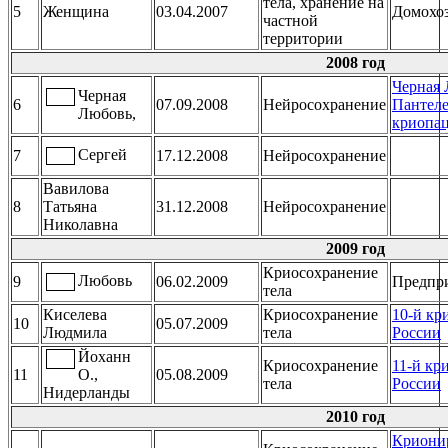
тела, хранение на
5
Женщина
03.04.2007
Домохо
частной
территории
2008 год
Черная
Черная
6
07.09.2008
Нейросохранение
Пантеле
Любовь,
криопа
Сергей
7
17.12.2008
Нейросохранение
Вавилова
8
Татьяна
31.12.2008
Нейросохранение
Николавна
2009 год
Криосохранение
Любовь
9
06.02.2009
Предпр
тела
Киселева
Криосохранение
10-й кр
10
05.07.2009
Людмила
тела
России
Йоханн
Криосохранение
11-й кр
11
О.,
05.08.2009
тела
России
Нидерланды
2010 год
Криони