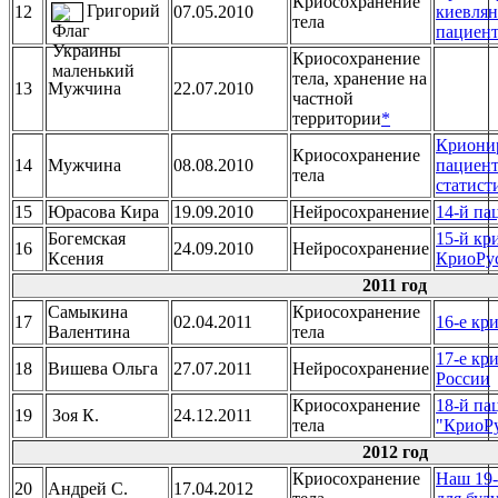
Криосохранение
Григорий
12
07.05.2010
киевлян
тела
пациент
Криосохранение
тела, хранение на
13
Мужчина
22.07.2010
частной
территории
*
Крионир
Криосохранение
14
Мужчина
08.08.2010
пациент
тела
статист
15
Юрасова Кира
19.09.2010
Нейросохранение
14-й па
Богемская
15-й кр
16
24.09.2010
Нейросохранение
Ксения
КриоРу
2011 год
Самыкина
Криосохранение
17
02.04.2011
16-е кр
Валентина
тела
17-е кр
18
Вишева Ольга
27.07.2011
Нейросохранение
России
Криосохранение
18-й па
19
Зоя К.
24.12.2011
тела
"КриоР
2012 год
Криосохранение
Наш 19
20
Андрей С.
17.04.2012