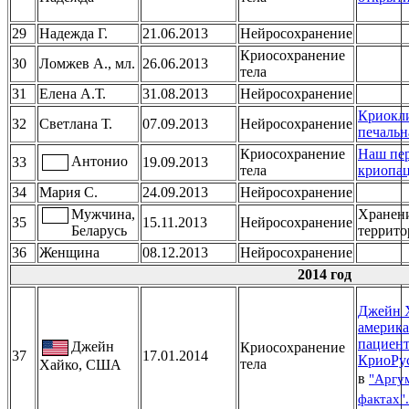
29
Надежда Г.
21.06.2013
Нейросохранение
Криосохранение
30
Ломжев А., мл.
26.06.2013
тела
31
Елена А.Т.
31.08.2013
Нейросохранение
Криокли
32
Светлана Т.
07.09.2013
Нейросохранение
печальн
Криосохранение
Наш пе
Антонио
33
19.09.2013
тела
криопац
34
Мария С.
24.09.2013
Нейросохранение
Мужчина,
Хранени
35
15.11.2013
Нейросохранение
Беларусь
террито
36
Женщина
08.12.2013
Нейросохранение
2014 год
Джейн Х
америка
пациент
Джейн
Криосохранение
37
17.01.2014
КриоРус
тела
Хайко, США
в
"Аргу
фактах".