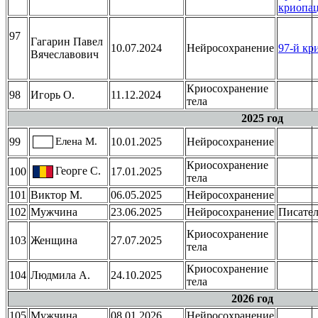
криопа
97
Гагарин Павел
10.07.2024
Нейросохранение
97-й кр
Вячеславович
Криосохранение
98
Игорь О.
11.12.2024
тела
2025 год
99
Елена М.
10.01.2025
Нейросохранение
Криосохранение
Георге С.
100
17.01.2025
тела
101
Виктор М.
06.05.2025
Нейросохранение
102
Мужчина
23.06.2025
Нейросохранение
Писател
Криосохранение
103
Женщина
27.07.2025
тела
Криосохранение
104
Людмила А.
24.10.2025
тела
2026 год
105
Mужчина
08.01.2026
Нейросохранение