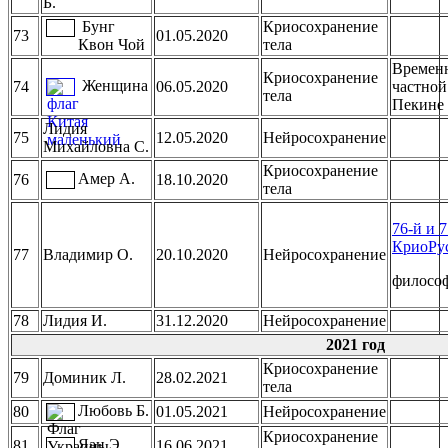
Б.
Бунг
Криосохранение
73
01.05.2020
Квон Чой
тела
Временн
Криосохранение
Женщина
74
06.05.2020
частной
тела
Пекине
Лидия
75
12.05.2020
Нейросохранение
Михайловна С.
Криосохранение
Амер А.
76
18.10.2020
тела
76-й и 
КриоРу
77
Владимир О.
20.10.2020
Нейросохранение
философ
78
Лидия И.
31.12.2020
Нейросохранение
2021 год
Криосохранение
79
Доминик Л.
28.02.2021
тела
Любовь Б.
80
01.05.2021
Нейросохранение
Криосохранение
Яан Э.
81
16.06.2021