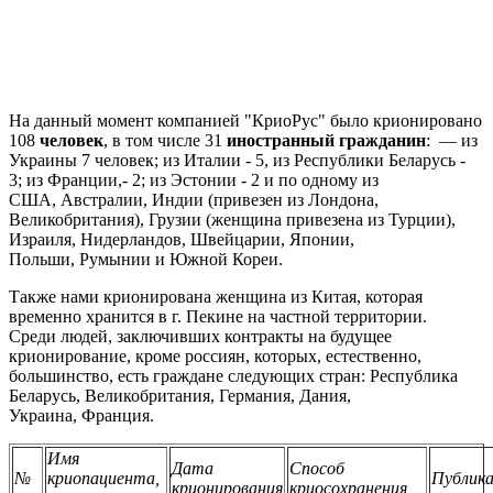
На данный момент компанией "КриоРус" было крионировано
108
человек
, в том числе 31
иностранный гражданин
: — из
Украины 7 человек; из Италии - 5, из Республики Беларусь -
3; из Франции,- 2; из Эстонии - 2 и по одному из
США, Австралии, Индии (привезен из Лондона,
Великобритания), Грузии (женщина привезена из Турции),
Израиля, Нидерландов, Швейцарии, Японии,
Польши, Румынии и Южной Кореи.
Также нами крионирована женщина из Китая, которая
временно хранится в г. Пекине на частной территории.
Среди людей, заключивших контракты на будущее
крионирование, кроме россиян, которых, естественно,
большинство, есть граждане следующих стран: Республика
Беларусь, Великобритания, Германия, Дания,
Украина, Франция.
Имя
Дата
Способ
№
криопациента,
Публика
крионирования
криосохранения