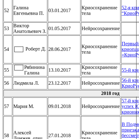
Галина
Криосохранение
52-я кр
52
03.01.2017
Евгеньевна П.
тела
“КриоР
Виктор
53
01.05.2017
Нейросохранение
Анатольевич З.
Первый
Криосохранение
Роберт Д.
54
28.06.2017
криопа
тела
«КриоР
Рябинина
Криосохранение
55
13.10.2017
55-й кр
Галина
тела
56-й кр
56
Людмила Л.
23.12.2017
Нейросохранение
КриоРу
2018 год
57-й кр
57
Мария М.
09.01.2018
Нейросохранение
успех I
криони
В Подм
приезжа
Алексей
Криосохранение
58
27.01.2018
бессмер
Ломжев, отец
тела