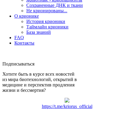
Сохраненные ДНК и ткани
Не крионированы...
О крионике
История крионики
Таймлайн крионики
База знаний
FAQ
Контакты
Подписываться
Хотите быть в курсе всех новостей
из мира биотехнологий, открытий в
медицине и перспектив продления
жизни и бессмертия?
https://t.me/kriorus_official