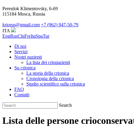
Pereulok Klimentovsky, 6-69
115184 Mosca, Russia
kriorus@gmail.com
+7 (962) 947-50-79
ITA
Eng
Rus
Chi
Fre
Ita
Spa
Tur
Di noi
Servizi
Nostri pazienti
La lista dei criopazienti
Su crionica
La storia della crionica
Сronologia della crionica
Studio scientifico sulla crionica
FAQ
Contatti
Search
Lista delle persone crioconserva