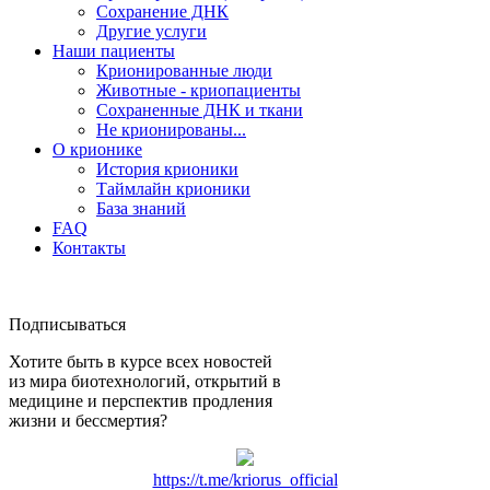
Сохранение ДНК
Другие услуги
Наши пациенты
Крионированные люди
Животные - криопациенты
Сохраненные ДНК и ткани
Не крионированы...
О крионике
История крионики
Таймлайн крионики
База знаний
FAQ
Контакты
Подписываться
Хотите быть в курсе всех новостей
из мира биотехнологий, открытий в
медицине и перспектив продления
жизни и бессмертия?
https://t.me/kriorus_official