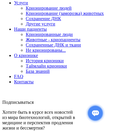
Услуги
Крионирование людей
Крионирование (заморозка) животных
Сохранение ДНК
Другие услуги
Наши пациенты
Крионированные люди
Животные - криопациенты
Сохраненные ДНК и ткани
Не крионированы...
О крионике
История крионики
Таймлайн крионики
База знаний
FAQ
Контакты
Подписываться
Хотите быть в курсе всех новостей
из мира биотехнологий, открытий в
медицине и перспектив продления
жизни и бессмертия?