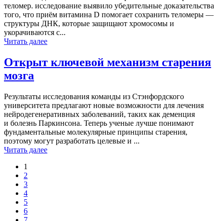
теломер. исследование выявило убедительные доказательства
того, что приём витамина D помогает сохранить теломеры —
структуры ДНК, которые защищают хромосомы и
укорачиваются с...
Читать далее
Открыт ключевой механизм старения
мозга
Результаты исследования команды из Стэнфордского
университета предлагают новые возможности для лечения
нейродегенеративных заболеваний, таких как деменция
и болезнь Паркинсона. Теперь ученые лучше понимают
фундаментальные молекулярные принципы старения,
поэтому могут разработать целевые и ...
Читать далее
1
Страницы
2
3
4
5
6
7