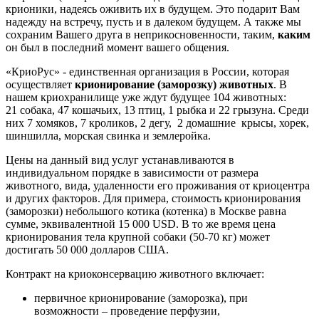
крионики, надеясь оживить их в будущем. Это подарит Вам
надежду на встречу, пусть и в далеком будущем. А также мы
сохраним Вашего друга в неприкосновенности, таким,
каким
он был в последний момент вашего общения.
«КриоРус» - единственная организация в России, которая
осуществляет
крионирование (заморозку) животных
. В
нашем криохранилище уже ждут будущее 104 животных:
21 собака, 47 кошачьих, 13 птиц, 1 рыбка и 22 грызуна. Среди
них 7 хомяков, 7 кроликов, 2 дегу, 2 домашние крысы, хорек,
шиншилла, морская свинка и землеройка.
Цены на данный вид услуг устанавливаются в
индивидуальном порядке в зависимости от размера
животного, вида, удаленности его проживания от криоцентра
и других факторов. Для примера, стоимость крионирования
(заморозки) небольшого котика (котенка) в Москве равна
сумме, эквивалентной 15 000 USD. В то же время цена
крионирования тела крупной собаки (50-70 кг) может
достигать 50 000 долларов США.
Контракт на криоконсервацию животного включает:
первичное крионирование (заморозка), при
возможности – проведение перфузии,