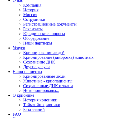
О нас
Компания
История
Миссия
Сотрудники
Регистрационные документы
Реквизиты
Юридические вопросы
Оборудование
Наши партнеры
Услуги
Крионирование людей
Крионирование (заморозка) животных
Сохранение ДНК
Другие услуги
Наши пациенты
Крионированные люди
Животные - криопациенты
Сохраненные ДНК и ткани
Не крионированы...
О крионике
История крионики
Таймлайн крионики
База знаний
FAQ