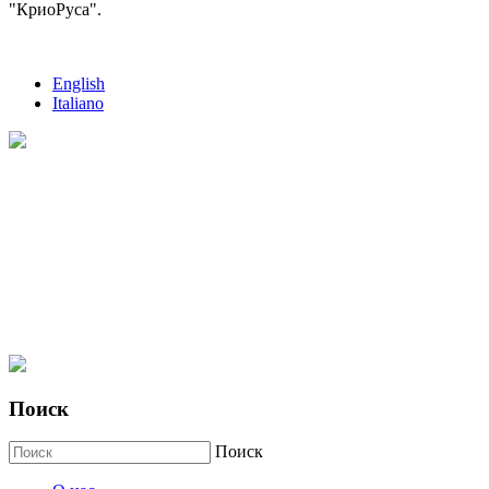
"КриоРуса".
English
Italiano
Поиск
Поиск