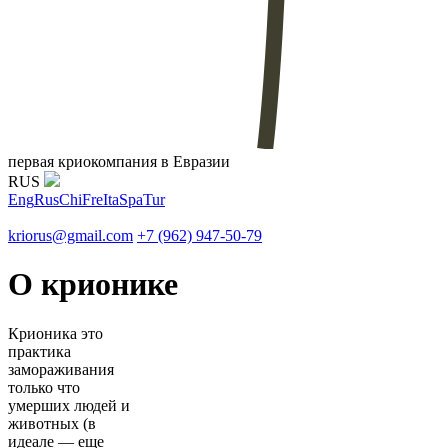
первая криокомпания в Евразии
RUS
Eng
Rus
Chi
Fre
Ita
Spa
Tur
kriorus@gmail.com
+7 (962) 947-50-79
О крионике
Крионика это
практика
замораживания
только что
умерших людей и
животных (в
идеале — еще