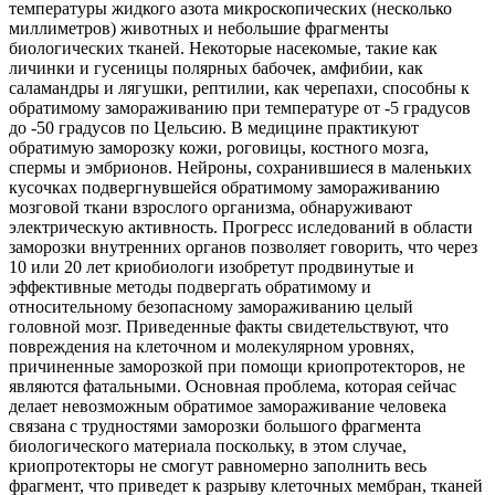
температуры жидкого азота микроскопических (несколько
миллиметров) животных и небольшие фрагменты
биологических тканей. Некоторые насекомые, такие как
личинки и гусеницы полярных бабочек, амфибии, как
саламандры и лягушки, рептилии, как черепахи, способны к
обратимому замораживанию при температуре от -5 градусов
до -50 градусов по Цельсию. В медицине практикуют
обратимую заморозку кожи, роговицы, костного мозга,
спермы и эмбрионов. Нейроны, сохранившиеся в маленьких
кусочках подвергнувшейся обратимому замораживанию
мозговой ткани взрослого организма, обнаруживают
электрическую активность. Прогресс иследований в области
заморозки внутренних органов позволяет говорить, что через
10 или 20 лет криобиологи изобретут продвинутые и
эффективные методы подвергать обратимому и
относительному безопасному замораживанию целый
головной мозг. Приведенные факты свидетельствуют, что
повреждения на клеточном и молекулярном уровнях,
причиненные заморозкой при помощи криопротекторов, не
являются фатальными. Основная проблема, которая сейчас
делает невозможным обратимое замораживание человека
связана с трудностями заморозки большого фрагмента
биологического материала поскольку, в этом случае,
криопротекторы не смогут равномерно заполнить весь
фрагмент, что приведет к разрыву клеточных мембран, тканей