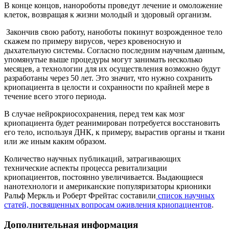
В конце концов, нанороботы проведут лечение и омоложение
клеток, возвращая к жизни молодый и здоровый организм.
Закончив свою работу, наноботы покинут возрожденное тело
скажем по примеру вирусов, через кровеносную и
дыхательную системы. Согласно последним научным данным,
упомянутые выше процедуры могут занимать несколько
месяцев, а технологии для их осуществления возможно будут
разработаны через 50 лет. Это значит, что нужно сохранить
криопациента в целости и сохранности по крайней мере в
течение всего этого периода.
В случае нейрокриосохранения, перед тем как мозг
криопациента будет реанимирован потребуется восстановить
его тело, используя ДНК, к примеру, вырастив органы и ткани
или же иным каким образом.
Количество научных публикаций, затрагивающих
технические аспекты процесса ревитализации
криопациентов, постоянно увеличивается. Выдающиеся
нанотехнологи и американские популяризаторы крионики
Ральф Меркль и Роберт Фрейтас составили
список научных
статей, посвященных вопросам оживления криопациентов
.
Дополнительная информация