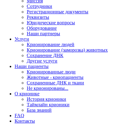
Миссия
Сотрудники
Регистрационные документы
Реквизиты
Юридические вопросы
Оборудование
Наши партнеры
Услуги
Крионирование людей
Крионирование (заморозка) животных
Сохранение ДНК
Другие услуги
Наши пациенты
Крионированные люди
Животные - криопациенты
Сохраненные ДНК и ткани
Не крионированы...
О крионике
История крионики
Таймлайн крионики
База знаний
FAQ
Контакты