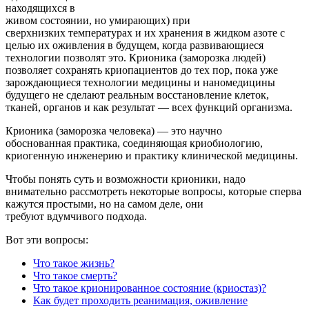
находящихся в
живом состоянии, но умирающих) при
сверхнизких температурах и их хранения в жидком азоте с
целью их оживления в будущем, когда развивающиеся
технологии позволят это. Крионика (заморозка людей)
позволяет сохранять криопациентов до тех пор, пока уже
зарождающиеся технологии медицины и наномедицины
будущего не сделают реальным восстановление клеток,
тканей, органов и как результат — всех функций организма.
Крионика (заморозка человека) — это научно
обоснованная практика, соединяющая криобиологию,
криогенную инженерию и практику клинической медицины.
Чтобы понять суть и возможности крионики, надо
внимательно рассмотреть некоторые вопросы, которые сперва
кажутcя простыми, но на самом деле, они
требуют вдумчивого подхода.
Вот эти вопросы:
Что такое жизнь?
Что такое смерть?
Что такое крионированное состояние (криостаз)?
Как будет проходить реанимация, оживление