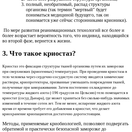
полный, необратимый, распад структуры
организма (так термин "мертвый" будет
пониматься медициной будущего, так он
понимается уже сейчас сторонниками крионики).
По мере развития реанимационных технологий все более и
более возрастает вероятность того, что индивид, находящийся
во второй фазе, вернется к жизни.
3. Что такое криостаз?
Криостаз это фиксация структуры тканей организма путем их заморозки
при сверхнизких (криогенных) температурах. При проведении криостаза в
тело человека через сердечно-сосудистую систему вводятся химические
растворы, криопротекторы, призванные уменьшить повреждения тканей,
полученные при замораживании. Затем постепенно охлажденное до
температуры жидкого азота (-196 градусов по Цельсию) тело помещается в
криостат (сосуд Дьюара), где может храниться без сколько-нибудь значимых
изменений в течение сотен лет. Тем не менее, испарение жидкого азота
время от времени требует его добавления в криостат, что делает
криохранение криопациентов достаточно дорогостоящим.
Методы, применяемые криобиологией, позволяют подвергать
обратимой и практически безопасной заморозке до