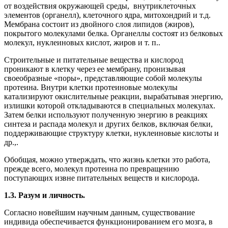
от воздействия окружающей среды, внутриклеточных
элементов (органелл), клеточного ядра, митохондрий и т.д.
Мембрана состоит из двойного слоя липидов (жиров),
покрытого молекулами белка. Органеллы состоят из белковых
молекул, нуклеиновых кислот, жиров и т. п..
Строительные и питательные вещества и кислород
проникают в клетку через ее мембрану, пронизывая
своеобразные «поры», представляющие собой молекулы
протеина. Внутри клетки протеиновые молекулы
катализируют окислительные реакции, вырабатывая энергию,
излишки которой откладываются в специальных молекулах.
Затем белки используют полученную энергию в реакциях
синтеза и распада молекул и других белков, включая белки,
поддерживающие структуру клетки, нуклеиновые кислоты и
др.,.
Обобщая, можно утверждать, что жизнь клетки это работа,
прежде всего, молекул протеина по превращению
поступающих извне питательных веществ и кислорода.
1.3. Разум и личность.
Согласно новейшим научным данным, существование
индивида обеспечивается функционированием его мозга, в