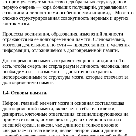
котором участвует множество церебральных структур, но в
первую очередь — кора больших полушарий, управляющая
сознанием и личностными особенностями индивида. Мозг это
сложно структурированная совокупность нервных и других
клеток мозга.
Процессы воспитания, образования, изменений личности
отражаются на ее долговременной памяти. Следовательно,
мозговая деятельность по сути — процесс записи и удаления
информации, отложившейся в долговременной памяти.
Долговременная память сохраняет сущность индивила. То
есть, чтобы смерть не стерла разум и личность человека, нам
необходимо и — возможно — достаточно сохранить
неповрежденными те структуры мозга, которые отвечают за
долговременную память.
1.4. Основы памяти.
Нейрон, главный элемент мозга и основная составляющая
долговременной памяти, включает в себя тело клетки,
дендриты, клеточные ответвления, специализирующиеся на
приеме сигналов, исходящих от других нейронов или из
внешней среды, и аксон, чье длинное и тонкое волокно,
«вырастая» из тела клетки, делает нейрон самой длинной
клеткой человеческого тела. Аксон, благодаря своей гибкой