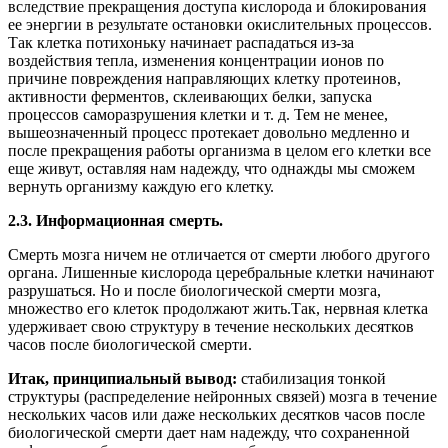
вследствие прекращения доступа кислорода и блокирования
ее энергии в результате остановки окислительных процессов.
Так клетка потихоньку начинает распадаться из-за
воздействия тепла, изменения концентрации ионов по
причине повреждения направляющих клетку протеинов,
активности ферментов, склеивающих белки, запуска
процессов саморазрушения клетки и т. д. Тем не менее,
вышеозначенный процесс протекает довольно медленно и
после прекращения работы организма в целом его клетки все
еще живут, оставляя нам надежду, что однажды мы сможем
вернуть организму каждую его клетку.
2.3. Информационная смерть.
Смерть мозга ничем не отличается от смерти любого другого
органа. Лишенные кислорода церебральные клетки начинают
разрушаться. Но и после биологической смерти мозга,
множество его клеток продолжают жить.Так, нервная клетка
удерживает свою структуру в течение нескольких десятков
часов после биологической смерти.
Итак, принципиальный вывод:
стабилизация тонкой
структуры (распределение нейронных связей) мозга в течение
нескольких часов или даже нескольких десятков часов после
биологической смерти дает нам надежду, что сохраненной