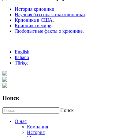
История крионики
.
Научная база практики крионики
.
Крионика в США
.
Крионика в мире
.
Любопытные факты о крионике
.
English
Italiano
Türkçe
Поиск
Поиск
О нас
Компания
История