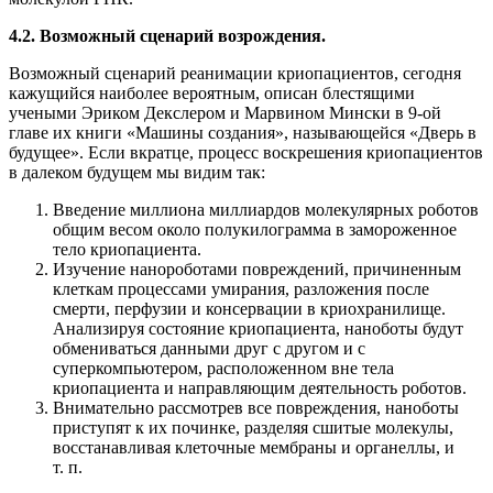
4.2. Возможный сценарий возрождения.
Возможный сценарий реанимации криопациентов, сегодня
кажущийся наиболее вероятным, описан блестящими
учеными Эриком Декслером и Марвином Мински в 9-ой
главе их книги «Машины создания», называющейся «Дверь в
будущее». Если вкратце, процесс воскрешения криопациентов
в далеком будущем мы видим так:
Введение миллиона миллиардов молекулярных роботов
общим весом около полукилограмма в замороженное
тело криопациента.
Изучение нанороботами повреждений, причиненным
клеткам процессами умирания, разложения после
смерти, перфузии и консервации в криохранилище.
Анализируя состояние криопациента, наноботы будут
обмениваться данными друг с другом и с
суперкомпьютером, расположенном вне тела
криопациента и направляющим деятельность роботов.
Внимательно рассмотрев все повреждения, наноботы
приступят к их починке, разделяя сшитые молекулы,
восстанавливая клеточные мембраны и органеллы, и
т. п.