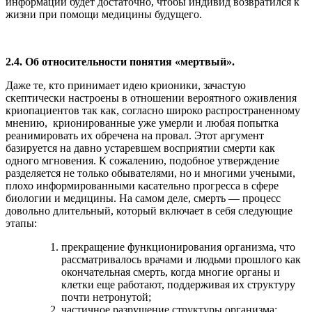
информации будет достаточно, чтобы индивид возвратился к
жизни при помощи медицины будущего.
2.4. Об относительности понятия «мертвый».
Даже те, кто принимает идею крионики, зачастую
скептически настроены в отношении вероятного оживления
криопациентов так как, согласно широко распространенному
мнению, крионированные уже умерли и любая попытка
реанимировать их обречена на провал. Этот аргумент
базируется на давно устаревшем восприятии смерти как
одного мгновения. К сожалению, подобное утверждение
разделяется не только обывателями, но и многими учеными,
плохо информированными касательно прогресса в сфере
биологии и медицины. На самом деле, смерть — процесс
довольно длительный, который включает в себя следующие
этапы:
прекращение функционирования организма, что
рассматривалось врачами и людьми прошлого как
окончательная смерть, когда многие органы и
клетки еще работают, поддерживая их структуру
почти нетронутой;
частичное разрушение структуры организма;