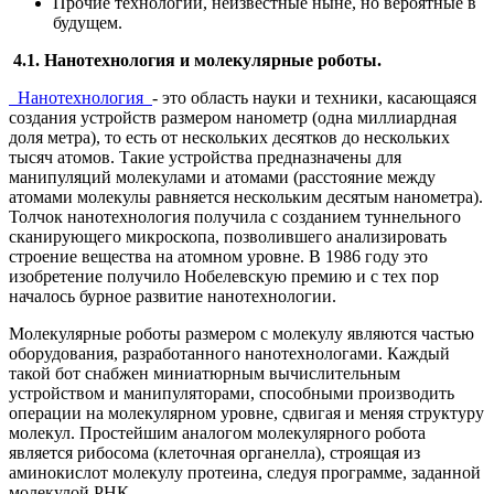
Прочие технологии, неизвестные ныне, но вероятные в
будущем.
4.1. Нанотехнология и молекулярные роботы.
Нанотехнология
- это область науки и техники, касающаяся
создания устройств размером нанометр (одна миллиардная
доля метра), то есть от нескольких десятков до нескольких
тысяч атомов. Такие устройства предназначены для
манипуляций молекулами и атомами (расстояние между
атомами молекулы равняется нескольким десятым нанометра).
Толчок нанотехнология получила с созданием туннельного
сканирующего микроскопа, позволившего анализировать
строение вещества на атомном уровне. В 1986 году это
изобретение получило Нобелевскую премию и с тех пор
началось бурное развитие нанотехнологии.
Молекулярные роботы размером с молекулу являются частью
оборудования, разработанного нанотехнологами. Каждый
такой бот снабжен миниатюрным вычислительным
устройством и манипуляторами, способными производить
операции на молекулярном уровне, сдвигая и меняя структуру
молекул. Простейшим аналогом молекулярного робота
является рибосома (клеточная органелла), строящая из
аминокислот молекулу протеина, следуя программе, заданной
молекулой РНК.