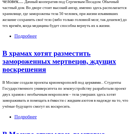
человек....
Дачный кооператив под Сергиевым Посадом. Обычный
частный дом. Во дворе стоит высокий ангар, именно здесь располагается
хранилище, где заморожены тела 50 человек, при жизни изъявивших
желание сохранить своё тело (либо только головной мозг, так дешевле) до
тех времён, когда медицина будет способна вернуть их к жизни.
Подробнее
о Metro посетило лабораторию крионики и
узнало о будущем замороженных людей
В храмах хотят разместить
замороженных мертвецов, ждущих
воскрешения
В Москве создали проекты крионекрополей под церквями...
Студенты
Государственного университета по землеустройству разработали проект
двух храмов с необычным некрополем – тела умерших здесь хотят
замораживать и помещать в ёмкости с жидким азотом в надежде на то, что
учёные будущего смогут их воскресить.
Подробнее
о В храмах хотят разместить замороженных
мертвецов, ждущих воскрешения