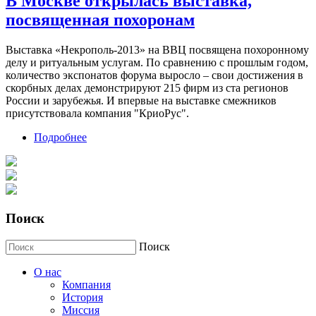
В Москве открылась выставка,
посвященная похоронам
Выставка «Некрополь-2013» на ВВЦ посвящена похоронному
делу и ритуальным услугам. По сравнению с прошлым годом,
количество экспонатов форума выросло – свои достижения в
скорбных делах демонстрируют 215 фирм из ста регионов
России и зарубежья. И впервые на выставке смежников
присутствовала компания "КриоРус".
Подробнее
о В Москве открылась выставка, посвященная
похоронам
Поиск
Поиск
О нас
Компания
История
Миссия