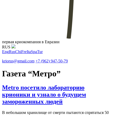
первая криокомпания в Евразии
RUS
Eng
Rus
Chi
Fre
Ita
Spa
Tur
kriorus@gmail.com
+7 (962) 947-50-79
Газета “Метро”
Metro посетило лабораторию
крионики и узнало о будущем
замороженных людей
В небольшом хранилище от смерти пытаются спрятаться 50