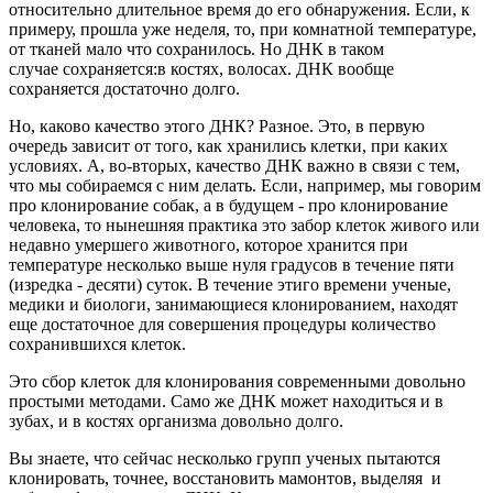
относительно длительное время до его обнаружения. Если, к
примеру, прошла уже неделя, то, при комнатной температуре,
от тканей мало что сохранилось. Но ДНК в таком
случае сохраняется:в костях, волосах. ДНК вообще
сохраняется достаточно долго.
Но, каково качество этого ДНК? Разное. Это, в первую
очередь зависит от того, как хранились клетки, при каких
условиях. А, во-вторых, качество ДНК важно в связи с тем,
что мы собираемся с ним делать. Если, например, мы говорим
про клонирование собак, а в будущем - про клонирование
человека, то нынешняя практика это забор клеток живого или
недавно умершего животного, которое хранится при
температуре несколько выше нуля градусов в течение пяти
(изредка - десяти) суток. В течение этиго времени ученые,
медики и биологи, занимающиеся клонированием, находят
еще достаточное для совершения процедуры количество
сохранившихся клеток.
Это сбор клеток для клонирования современными довольно
простыми методами. Само же ДНК может находиться и в
зубах, и в костях организма довольно долго.
Вы знаете, что сейчас несколько групп ученых пытаются
клонировать, точнее, восстановить мамонтов, выделяя и