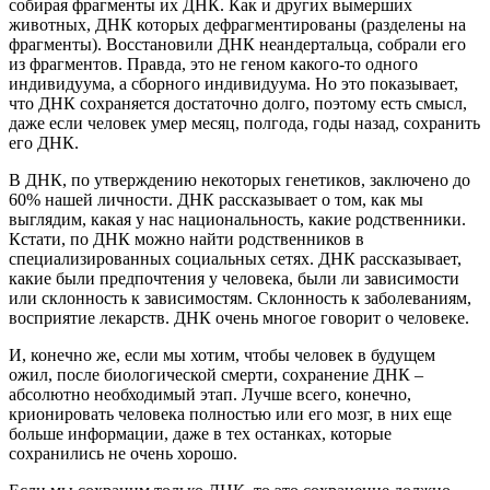
собирая фрагменты их ДНК. Как и других вымерших
животных, ДНК которых дефрагментированы (разделены на
фрагменты). Восстановили ДНК неандертальца, собрали его
из фрагментов. Правда, это не геном какого-то одного
индивидуума, а сборного индивидуума. Но это показывает,
что ДНК сохраняется достаточно долго, поэтому есть смысл,
даже если человек умер месяц, полгода, годы назад, сохранить
его ДНК.
В ДНК, по утверждению некоторых генетиков, заключено до
60% нашей личности. ДНК рассказывает о том, как мы
выглядим, какая у нас национальность, какие родственники.
Кстати, по ДНК можно найти родственников в
специализированных социальных сетях. ДНК рассказывает,
какие были предпочтения у человека, были ли зависимости
или склонность к зависимостям. Склонность к заболеваниям,
восприятие лекарств. ДНК очень многое говорит о человеке.
И, конечно же, если мы хотим, чтобы человек в будущем
ожил, после биологической смерти, сохранение ДНК –
абсолютно необходимый этап. Лучше всего, конечно,
крионировать человека полностью или его мозг, в них еще
больше информации, даже в тех останках, которые
сохранились не очень хорошо.