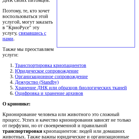
ДНК своих питомцев.
Поэтому, те, кто хочет
воспользоваться этой
услугой, могут заказать
в "КриоРусе" эту
услугу,
связавшись с
нами
.
Также мы преоставляем
услуги:
Транспортировка криопациентов
Юридическое сопровождение
Организационное сопровождение
Дежурство (Standby)
Хранение ДНК или образцов биологических тканей
Оцифровка и хранение архивов
О крионике:
Крионирование человека или животного это сложный
процесс. Успех и качество крионирования зависят не только
от перфузии, но от своевременной и правильной
транспортировки
криопациентов: людей или домашних
животных. Также важны юридические и организационные