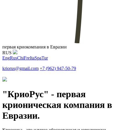
первая криокомпания в Евразии
RUS
Eng
Rus
Chi
Fre
Ita
Spa
Tur
kriorus@gmail.com
+7 (962) 947-50-79
"КриоРус" - первая
крионическая компания в
Евразии.
Крионика - это научно обоснованная и юридически