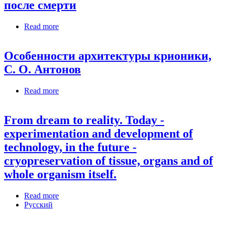
после смерти
Read more
about Стабильность и аутолиз нейронов коры
головного мозга взрослых крыс после смерти
Особенности архитектуры крионики,
С. О. Антонов
Read more
about Особенности архитектуры крионики, С.
О. Антонов
From dream to reality. Today -
experimentation and development of
technology, in the future -
cryopreservation of tissue, organs and of
whole organism itself.
Read more
about From dream to reality. Today -
Русский
experimentation and development of technology, in
the future - cryopreservation of tissue, organs and of
whole organism itself.