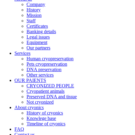
Company
History
Mission
Staff
Certificates
Banking details
Legal issues
Equipment
Our partners
Services
Human cryopreservation
Pets cryopreservation
DNA preservation
Other services
OUR PAIENTS
CRYONIZED PEOPLE
Cryopatient animals
Preserved DNA and tissue
Not cryonized
About cryonics
History of cryonics
Knowlege base
Timeline of cryonics
FAQ
Contact us