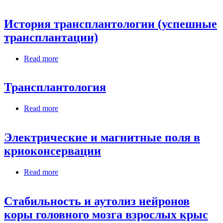
История трансплантологии (успешные
трансплантации)
Read more
about История трансплантологии (успешные
трансплантации)
Трансплантология
Read more
about Трансплантология
Электрические и магнитные поля в
криоконсервации
Read more
about Электрические и магнитные поля в
криоконсервации
Стабильность и аутолиз нейронов
коры головного мозга взрослых крыс