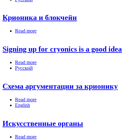
Крионика и блокчейн
Read more
about Крионика и блокчейн
Signing up for cryonics is a good idea
Read more
about Signing up for cryonics is a good idea
Русский
Схема аргументации за крионику
Read more
about Схема аргументации за крионику
English
Искусственные органы
Read more
about Искусственные органы