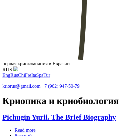
первая криокомпания в Евразии
RUS
Eng
Rus
Chi
Fre
Ita
Spa
Tur
kriorus@gmail.com
+7 (962) 947-50-79
Крионика и криобиология
Pichugin Yurii. The Brief Biography
Read more
about Pichugin Yurii. The Brief Biography
Русский