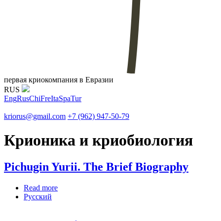
первая криокомпания в Евразии
RUS
Eng
Rus
Chi
Fre
Ita
Spa
Tur
kriorus@gmail.com
+7 (962) 947-50-79
Крионика и криобиология
Pichugin Yurii. The Brief Biography
Read more
about Pichugin Yurii. The Brief Biography
Русский