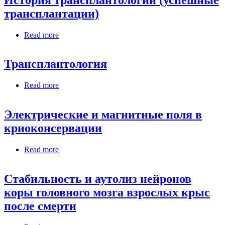
трансплантации)
Read more
about История трансплантологии (успешные
трансплантации)
Трансплантология
Read more
about Трансплантология
Электрические и магнитные поля в
криоконсервации
Read more
about Электрические и магнитные поля в
криоконсервации
Стабильность и аутолиз нейронов
коры головного мозга взрослых крыс
после смерти