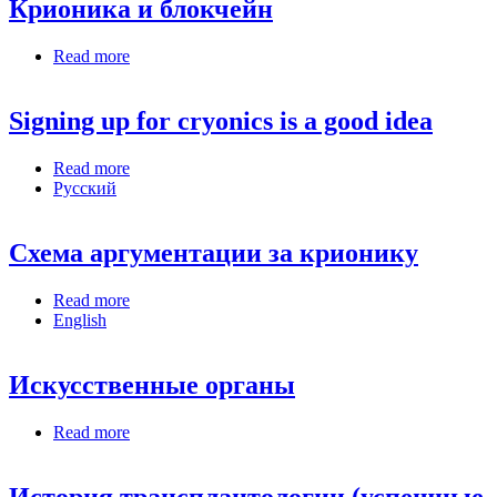
Крионика и блокчейн
Read more
about Крионика и блокчейн
Signing up for cryonics is a good idea
Read more
about Signing up for cryonics is a good idea
Русский
Схема аргументации за крионику
Read more
about Схема аргументации за крионику
English
Искусственные органы
Read more
about Искусственные органы
История трансплантологии (успешные