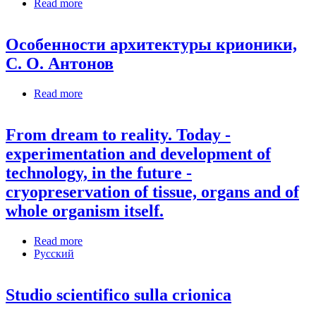
Read more
about Стабильность и аутолиз нейронов коры
головного мозга взрослых крыс после смерти
Особенности архитектуры крионики,
С. О. Антонов
Read more
about Особенности архитектуры крионики, С.
О. Антонов
From dream to reality. Today -
experimentation and development of
technology, in the future -
cryopreservation of tissue, organs and of
whole organism itself.
Read more
about From dream to reality. Today -
Русский
experimentation and development of technology, in
the future - cryopreservation of tissue, organs and of
whole organism itself.
Studio scientifico sulla crionica