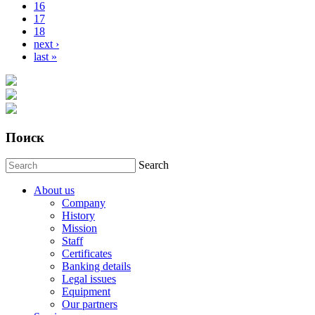
16
17
18
next ›
last »
Поиск
Search
About us
Company
History
Mission
Staff
Certificates
Banking details
Legal issues
Equipment
Our partners