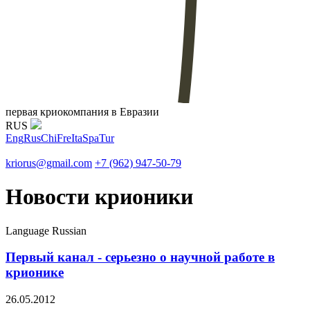
первая криокомпания в Евразии
RUS
Eng
Rus
Chi
Fre
Ita
Spa
Tur
kriorus@gmail.com
+7 (962) 947-50-79
Новости крионики
Language
Russian
Первый канал - серьезно о научной работе в
крионике
26.05.2012