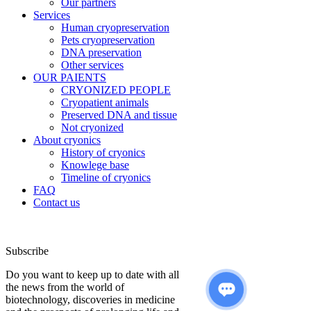
Our partners
Services
Human cryopreservation
Pets cryopreservation
DNA preservation
Other services
OUR PAIENTS
CRYONIZED PEOPLE
Cryopatient animals
Preserved DNA and tissue
Not cryonized
About cryonics
History of cryonics
Knowlege base
Timeline of cryonics
FAQ
Contact us
Subscribe
Do you want to keep up to date with all
the news from the world of
biotechnology, discoveries in medicine