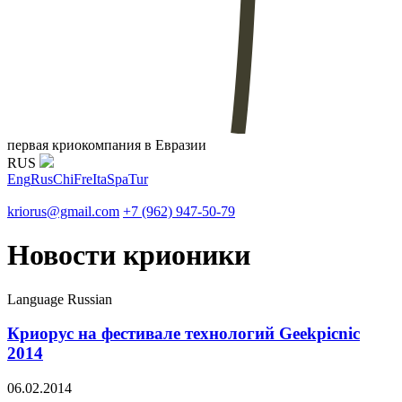
первая криокомпания в Евразии
RUS
Eng
Rus
Chi
Fre
Ita
Spa
Tur
kriorus@gmail.com
+7 (962) 947-50-79
Новости крионики
Language
Russian
Криорус на фестивале технологий Geekpicnic
2014
06.02.2014