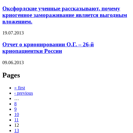
Оксфордские ученные рассказывают, почему
криогенное замораживание является выгодным
вложением.
19.07.2013
Отчет о крионировании О.Г. – 26-й
криопациентки России
09.06.2013
Pages
« first
‹ previous
…
8
9
10
11
12
13