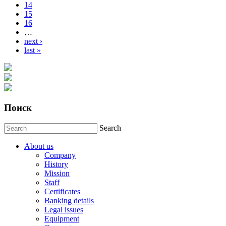
14
15
16
…
next ›
last »
Поиск
Search
About us
Company
History
Mission
Staff
Certificates
Banking details
Legal issues
Equipment