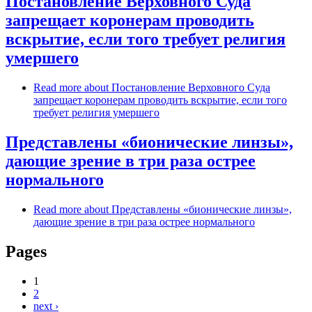
Постановление Верховного Суда
запрещает коронерам проводить
вскрытие, если того требует религия
умершего
Read more
about Постановление Верховного Суда
запрещает коронерам проводить вскрытие, если того
требует религия умершего
Представлены «бионические линзы»,
дающие зрение в три раза острее
нормального
Read more
about Представлены «бионические линзы»,
дающие зрение в три раза острее нормального
Pages
1
2
next ›