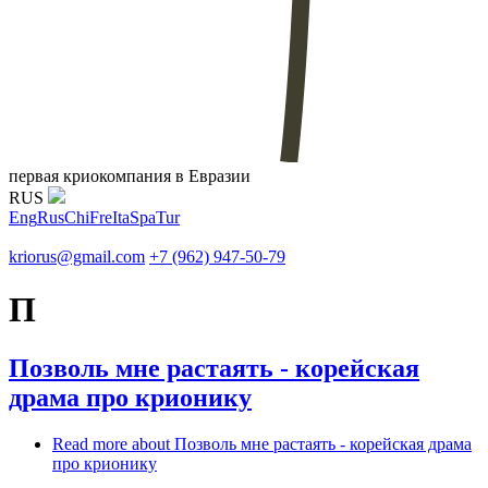
первая криокомпания в Евразии
RUS
Eng
Rus
Chi
Fre
Ita
Spa
Tur
kriorus@gmail.com
+7 (962) 947-50-79
П
Позволь мне растаять - корейская
драма про крионику
Read more
about Позволь мне растаять - корейская драма
про крионику