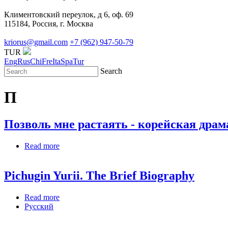
Климентовский переулок, д 6, оф. 69
115184, Россия, г. Москва
kriorus@gmail.com
+7 (962) 947-50-79
TUR
Eng
Rus
Chi
Fre
Ita
Spa
Tur
Search
П
Позволь мне растаять - корейская драм
Read more
about Позволь мне растаять - корейская драма 
Pichugin Yurii. The Brief Biography
Read more
about Pichugin Yurii. The Brief Biography
Русский