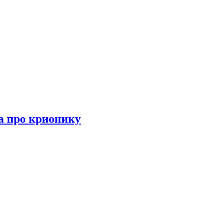
а про крионику
про крионику