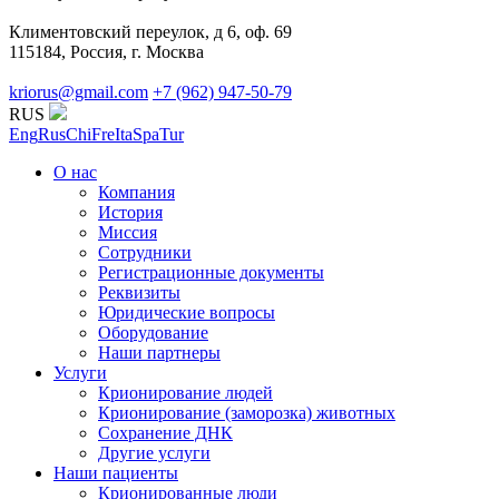
Климентовский переулок, д 6, оф. 69
115184, Россия, г. Москва
kriorus@gmail.com
+7 (962) 947-50-79
RUS
Eng
Rus
Chi
Fre
Ita
Spa
Tur
О нас
Компания
История
Миссия
Сотрудники
Регистрационные документы
Реквизиты
Юридические вопросы
Оборудование
Наши партнеры
Услуги
Крионирование людей
Крионирование (заморозка) животных
Сохранение ДНК
Другие услуги
Наши пациенты
Крионированные люди