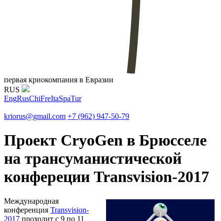
первая криокомпания в Евразии
RUS
Eng
Rus
Chi
Fre
Ita
Spa
Tur
kriorus@gmail.com
+7 (962) 947-50-79
Проект CryoGen в Брюсселе
на трансуманистической
конфереции Transvision-2017
Международная
конференция
Transvision-
2017
проходит с 9 по 11