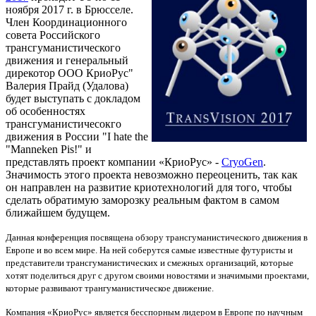
ноября 2017 г. в Брюсселе.
Член Координационного
совета Российского
трансгуманистического
движения и генеральный
дирекотор ООО КриоРус"
Валерия Прайд (Удалова)
будет выступать с докладом
об особенностях
трансгуманистичесокго
движения в России "I hate the
"Manneken Pis!" и
представлять проект компании «КриоРус» -
CryoGen
.
Значимость этого проекта невозможно переоценить, так как
он направлен на развитие криотехнологий для того, чтобы
сделать обратимую заморозку реальным фактом в самом
ближайшем будущем.
Данная конференция посвящена обзору трансгуманистического движения в
Европе и во всем мире. На ней соберутся самые известные футуристы и
представители трансгуманистических и смежных организаций, которые
хотят поделиться друг с другом своими новостями и значимыми проектами,
которые развивают трангуманистическое движение.
Компания «КриоРус» является бесспорным лидером в Европе по научным