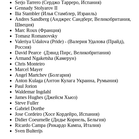
Serjo Tarrero (Серджо Тарреро, Испания)
Gennady Stolyarov II
Ilia Stambler (Илья Стамблер, Израиль)
Andres Sandberg (Анджрес Сандберг, Великобритания,
Швеция)
Marc Roux (Франция)
Tomasz Romanovsky
Valeriya Udalova (Pride) - (Валерия Удалова (Прайд),
Россия)
David Pearce (Дэвид Пирс, Великобритания)
Armand Ngaketsha (Камерун)
Chris Monteiro
Marcel Mayer
Angel Martchev (Болгария)
Anton Kulaga (Антон Кулага Украина, Румыния)
Paul Jorion
Waldemar Ingdahl
James Hughes (Джейсм Хьюз)
Steve Fuller
Gabriel Dorthe
Jose Cordeiro (Хосе Кордейро, Испания)
Didier Coeurnelle (Дидье Корнель, Бельгия)
Ricardo Campa (Рикардо Кампа, Италия)
Sven Bulterijs