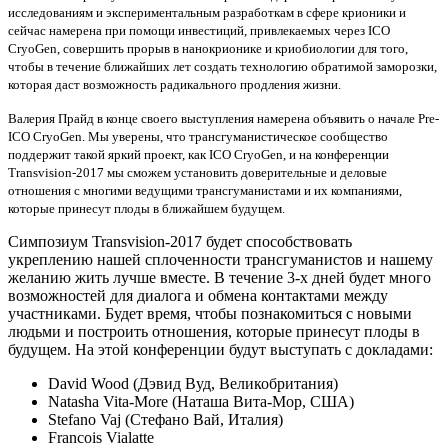
исследованиям и экспериментальным разработкам в сфере крионики и
сейчас намерена при помощи инвестиций, привлекаемых через ICO
CryoGen, совершить прорыв в нанокрионике и криобиологии для того,
чтобы в течение ближайших лет создать технологию обратимой заморозки,
которая даст возможность радикального продления жизни.
Валерия Прайд
в конце своего выступления
намерена объявить о начале Pre-
ICO CryoGen. Мы уверены, что трансгуманистическое сообщество
поддержит такой яркий проект, как ICO CryoGen, и на конференции
Transvision-2017 мы сможем установить доверительные и деловые
отношения с многими ведущими трансгуманистами и их компаниями,
которые принесут плоды в ближайшем будущем.
Симпозиум Transvision-2017 будет способствовать
укреплению нашей сплоченности трансгуманистов и нашему
желанию жить лучше вместе. В течение 3-х дней будет много
возможностей для диалога и обмена контактами между
участниками. Будет время, чтобы познакомиться с новыми
людьми и построить отношения, которые принесут плоды в
будущем. На этой конференции будут выступать с докладами:
David Wood (Дэвид Вуд, Великобритания)
Natasha Vita-More (Наташа Вита-Мор, США)
Stefano Vaj (Стефано Вай, Италия)
Francois Vialatte