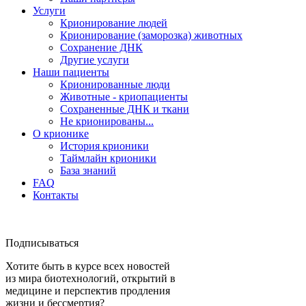
Услуги
Крионирование людей
Крионирование (заморозка) животных
Сохранение ДНК
Другие услуги
Наши пациенты
Крионированные люди
Животные - криопациенты
Сохраненные ДНК и ткани
Не крионированы...
О крионике
История крионики
Таймлайн крионики
База знаний
FAQ
Контакты
Подписываться
Хотите быть в курсе всех новостей
из мира биотехнологий, открытий в
медицине и перспектив продления
жизни и бессмертия?