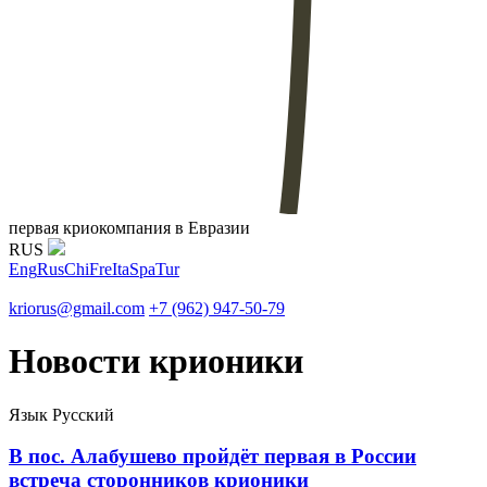
первая криокомпания в Евразии
RUS
Eng
Rus
Chi
Fre
Ita
Spa
Tur
kriorus@gmail.com
+7 (962) 947-50-79
Новости крионики
Язык
Русский
В пос. Алабушево пройдёт первая в России
встреча сторонников крионики