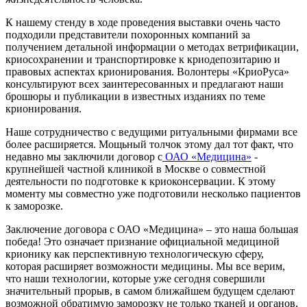
К нашему стенду в ходе проведения выставки очень часто
подходили представители похоронных компаний за
получением детальной информации о методах ветрификации,
криосохранении и транспортировке к криодепозитарию и
правовых аспектах крионирования. Волонтеры «КриоРуса»
консультируют всех заинтересованных и предлагают наши
брошюры и публикации в известных изданиях по теме
крионирования.
Наше сотрудничество с ведущими ритуальными фирмами все
более расширяется. Мощьный толчок этому дал тот факт, что
недавно мы заключили договор с
ОАО «Медицина»
-
крупнейшей частной клиникой в Москве о совместной
деятельности по подготовке к криоконсервации. К этому
моменту мы совместно уже подготовили несколько пациентов
к заморозке.
Заключение договора с ОАО «Медицина» – это наша большая
победа! Это означает признание официальной медициной
крионику как перспективную технологическую сферу,
которая расширяет возможности медицины. Мы все верим,
что наши технологии, которые уже сегодня совершили
значительный прорыв, в самом ближайшем будущем сделают
возможной обратимую заморозку не только тканей и органов,