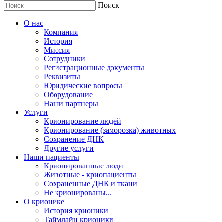
Поиск
О нас
Компания
История
Миссия
Сотрудники
Регистрационные документы
Реквизиты
Юридические вопросы
Оборудование
Наши партнеры
Услуги
Крионирование людей
Крионирование (заморозка) животных
Сохранение ДНК
Другие услуги
Наши пациенты
Крионированные люди
Животные - криопациенты
Сохраненные ДНК и ткани
Не крионированы...
О крионике
История крионики
Таймлайн крионики