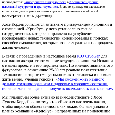
преподаватель
Университета сингулярности
в
Кремниевой долине
,
известный футуролог и трансгуманист
. В своем докладе он рассказал
о
возможных долгосрочных планах для всего человечества
«План A
(Бессмертие) и План Б (Крионика)».
Хосе Кордейро является активным приверженцем крионики и
с компанией «КриоРус» у него установлено тесное
сотрудничество, которое направлено на углубление
исследований новых технологий крионирования и поисках
способов омоложения, которые позволят радикально продлить
жизнь человека.
В связи с проведением в настоящее время
ICO CryoGen
для
нас важно авторитетное мнение ведущего криониста Испании
о нашем проекте и его перспективах. По мнению знаменитого
футуролога, в ближайшие 25-30 лет реально появятся такие
технологии, которые смогут омолаживать человека и позволят
жить вечно. Ученый говорит: «
Мы сможем жить намного
дольше, сохраняя организм и здоровье в хорошем состоянии,
но наша конечная цель — получить возможность жить вечно».
Мы планируем более активно взаимодействовать с Хосе
Луисом Кордейро, потому что сейчас для нас очень важно,
чтобы широкая общественность как можно больше узнала о
планах компании «КриоРус», направленных на привлечение