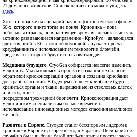
на криоконсервацию, и мы криоконсервировали 56 человек и
21 домашнее животное. Список пациентов можно увидеть
здесь
.
Хотя это похоже на сценарий научно-фантастического фильма
60-х, которого никто тогда не понял. Крионика – пока
небольшая отрасль, но в настоящее время вы делаете ставку на
активно развивающееся направление «КриоРус», являющаяся
единственной в ЕС законной командой запускает проект
краудфандинга с использованием технологии блокчейн,
средства от которого будут использоваться для:
Медицина будущего.
CryoGen собирается навсегда изменить
медицину. Мы находимся в процессе создания технологии
обратимой криоконсервации органов и создания криобанка
для трансплантаций. В будущем в нашем криобанке будут
храниться органы и ткани, выращенные из стволовых клеток
или созданные
посредством трехмерной биопечати. Криоконсервация даст
медицинским специалистам больше времени на
использование инновационных методов спасения миллионов
жизней.
Развитие в Европе.
Cryogen станет бесспорным лидером в
крионике в Европе и, скорее всего, в Евразии. Швейцария не
случайно была выбрана базой штаб-квартиры проекта: здесь