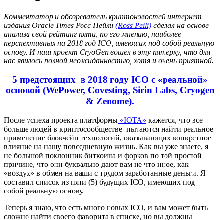
Комментатор и обозреватель криптоновостей интернет
издания Oracle Times Росс Пейли
(Ross Peili)
сделал на основе
анализа свой рейтинг пяти, по его мнению, наиболее
перспективных на 2018 год ICO, имеющих под собой реальную
основу. И наш проект CryoGen вошел в эту пятерку, что для
нас явилось полной неожиданностью, хотя и очень приятной.
5 предстоящих в 2018 году ICO c «реальной»
основой (WePower, Covesting, Sirin Labs, Cryogen
& Zenome).
После успеха проекта платформы
«IOTA»
кажется, что все
больше людей в криптосообществе пытаются найти реальное
применение блокчейн технологий, оказывающих конкретное
влияние на нашу повседневную жизнь. Как вы уже знаете, я
не большой поклонник биткоина и форков по той простой
причине, что они буквально дают вам не что иное, как
«воздух» в обмен на ваши с трудом заработанные деньги. Я
составил список из пяти (5) будущих ICO, имеющих под
собой реальную основу.
Теперь я знаю, что есть много новых ICO, и вам может быть
сложно найти своего фаворита в списке, но вы должны