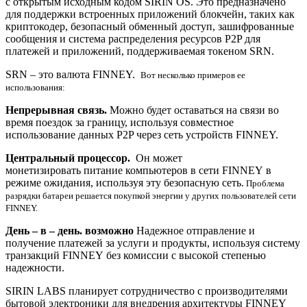
с открытым исходным кодом SIRIN OS. Это предназначено
для поддержки встроенных приложений блокчейн, таких как
криптокодер, безопасный обменный доступ, зашифрованные
сообщения и система распределения ресурсов P2P для
платежей и приложений, поддерживаемая токеном SRN.
SRN – это валюта FINNEY.
Вот несколько примеров ее
использования:
Непрерывная связь.
Можно будет оставаться на связи во
время поездок за границу, используя совместное
использование данных P2P через сеть устройств FINNEY.
Центральный процессор.
Он может
монетизировать питание компьютеров в сети FINNEY в
режиме ожидания, используя эту безопасную сеть.
Проблема
разрядки батареи решается покупкой энергии у других пользователей сети
FINNEY.
День – в – день. возможно
Надежное отправление и
получение платежей за услуги и продукты, используя систему
транзакций FINNEY без комиссии с высокой степенью
надежности.
SIRIN LABS планирует сотрудничество с производителями
бытовой электроники для внедрения архитектуры FINNEY