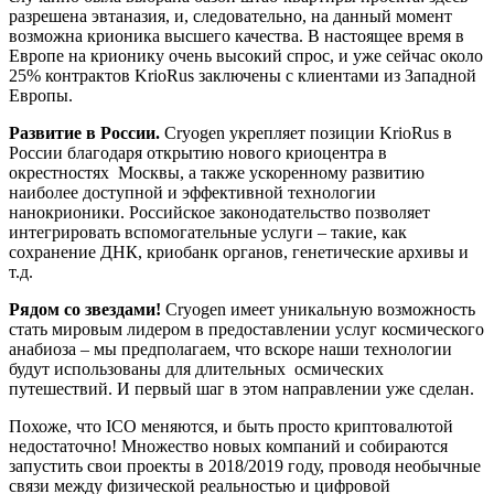
разрешена эвтаназия, и, следовательно, на данный момент
возможна крионика высшего качества. В настоящее время в
Европе на крионику очень высокий спрос, и уже сейчас около
25% контрактов KrioRus заключены с клиентами из Западной
Европы.
Развитие в России.
Cryogen укрепляет позиции KrioRus в
России благодаря открытию нового криоцентра в
окрестностях Москвы, а также ускоренному развитию
наиболее доступной и эффективной технологии
нанокрионики. Российское законодательство позволяет
интегрировать вспомогательные услуги – такие, как
сохранение ДНК, криобанк органов, генетические архивы и
т.д.
Рядом со звездами!
Cryogen имеет уникальную возможность
стать мировым лидером в предоставлении услуг космического
анабиоза – мы предполагаем, что вскоре наши технологии
будут использованы для длительных осмических
путешествий. И первый шаг в этом направлении уже сделан.
Похоже, что ICO меняются, и быть просто криптовалютой
недостаточно! Множество новых компаний и собираются
запустить свои проекты в 2018/2019 году, проводя необычные
связи между физической реальностью и цифровой