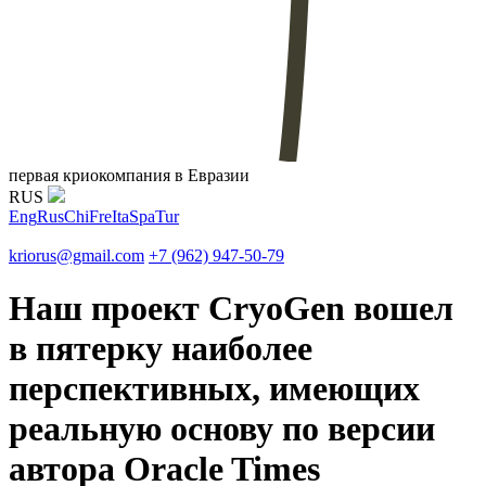
первая криокомпания в Евразии
RUS
Eng
Rus
Chi
Fre
Ita
Spa
Tur
kriorus@gmail.com
+7 (962) 947-50-79
Наш проект CryoGen вошел
в пятерку наиболее
перспективных, имеющих
реальную основу по версии
автора Oracle Times