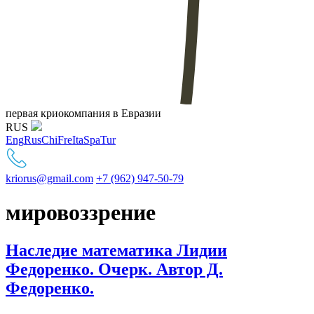
первая криокомпания в Евразии
RUS
Eng
Rus
Chi
Fre
Ita
Spa
Tur
kriorus@gmail.com
+7 (962) 947-50-79
мировоззрение
Наследие математика Лидии
Федоренко. Очерк. Автор Д.
Федоренко.