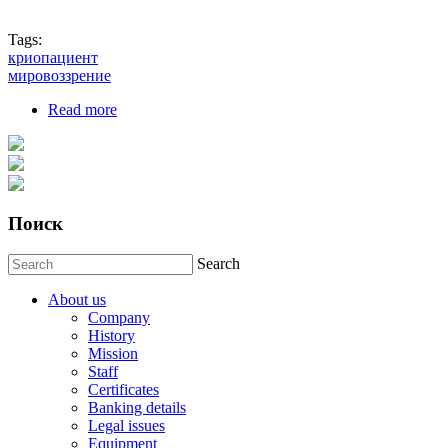
Tags:
криопациент
мировоззрение
Read more
about Наследие математика Лидии Федоренко.
Очерк. Автор Д. Федоренко.
Поиск
Search
About us
Company
History
Mission
Staff
Certificates
Banking details
Legal issues
Equipment