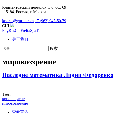
Климентовский переулок, д 6, оф. 69
115184, Россия, г. Москва
kriorus@gmail.com
+7 (962) 947-50-79
CHI
Eng
Rus
Chi
Fre
Ita
Spa
Tur
关于我们
搜索
мировоззрение
Наследие математика Лидии Федоренко.
Tags:
криопациент
мировоззрение
about Наследие математика Лидии Федоренко. О
查看更多