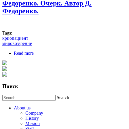
Федоренко. Очерк. Автор Д.
Федоренко.
Tags:
криопациент
мировоззрение
Read more
about Наследие математика Лидии Федоренко.
Очерк. Автор Д. Федоренко.
Поиск
Search
About us
Company
History
Mission
Staff