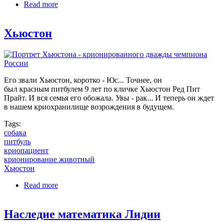
Read more
about Победить смерть. Чечилия Юбеи.
Хьюстон
Его звали Хьюстон, коротко - Юс... Точнее, он
был красным питбулем 9 лет по кличке Хьюстон Ред Пит
Прайт. И вся семья его обожала. Увы - рак... И теперь он ждет
в нашем криохранилище возрождения в будущем.
Tags:
собака
питбуль
криопациент
крионирование животный
Хьюстон
Read more
about Хьюстон
Наследие математика Лидии