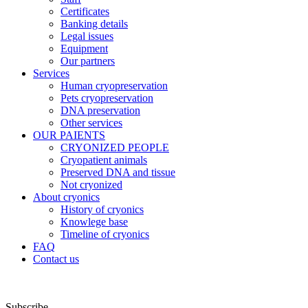
Certificates
Banking details
Legal issues
Equipment
Our partners
Services
Human cryopreservation
Pets cryopreservation
DNA preservation
Other services
OUR PAIENTS
CRYONIZED PEOPLE
Cryopatient animals
Preserved DNA and tissue
Not cryonized
About cryonics
History of cryonics
Knowlege base
Timeline of cryonics
FAQ
Contact us
Subscribe