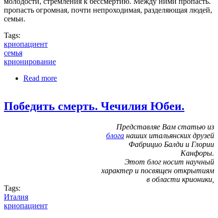
молодости, стремления к бессмертию. Между ними пропасть.
пропасть огромная, почти непроходимая, разделяющая людей,
семьи.
Tags:
криопациент
семья
крионирование
Read more
about В одном далеком городе...
Победить смерть. Чечилия Юбеи.
Представляе Вам статью из
блога
наших итальянских друзей
Фабрицио Балди и Глории
Канфоры.
Этот блог носит научный
характер и посвящен открытиям
в области крионики,
Tags:
Италия
криопациент