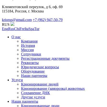
Климентовский переулок, д 6, оф. 69
115184, Россия, г. Москва
kriorus@gmail.com
+7 (962) 947-50-79
RUS
Eng
Rus
Chi
Fre
Ita
Spa
Tur
О нас
Компания
История
Миссия
Сотрудники
Регистрационные документы
Реквизиты
Юридические вопросы
Оборудование
Наши партнеры
Услуги
Крионирование людей
Крионирование (заморозка) животных
Сохранение ДНК
Другие услуги
Наши пациенты
Крионированные люди