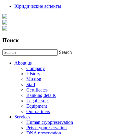
Юридические аспекты
Поиск
Search
About us
Company
History
Mission
Staff
Certificates
Banking details
Legal issues
Equipment
Our partners
Services
Human cryopreservation
Pets cryopreservation
DNA preservation