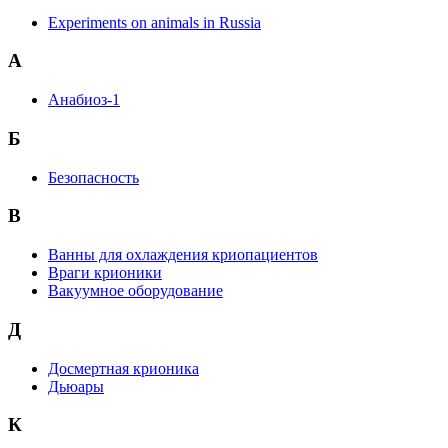
Experiments on animals in Russia
А
Анабиоз-1
Б
Безопасность
В
Ванны для охлаждения криопациентов
Враги крионики
Вакуумное оборудование
Д
Досмертная крионика
Дьюары
К