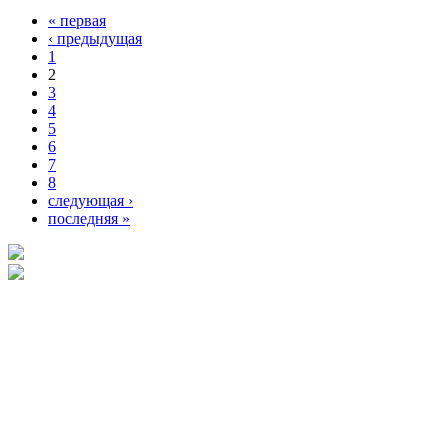
« первая
Страницы
‹ предыдущая
1
2
3
4
5
6
7
8
следующая ›
последняя »