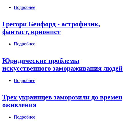
Подробнее
о Исследования проблемы воздействия
ультразвуковых волн в процессе
криоконсервации
Грегори Бенфорд - астрофизик,
фантаст, крионист
Подробнее
о Грегори Бенфорд - астрофизик, фантаст,
крионист
Юридические проблемы
искусственного замораживания людей
Подробнее
о Юридические проблемы искусственного
замораживания людей
Трех украинцев заморозили до времен
оживления
Подробнее
о Трех украинцев заморозили до времен
оживления