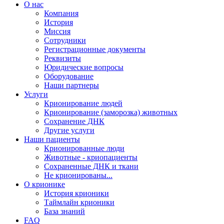
О нас
Компания
История
Миссия
Сотрудники
Регистрационные документы
Реквизиты
Юридические вопросы
Оборудование
Наши партнеры
Услуги
Крионирование людей
Крионирование (заморозка) животных
Сохранение ДНК
Другие услуги
Наши пациенты
Крионированные люди
Животные - криопациенты
Сохраненные ДНК и ткани
Не крионированы...
О крионике
История крионики
Таймлайн крионики
База знаний
FAQ