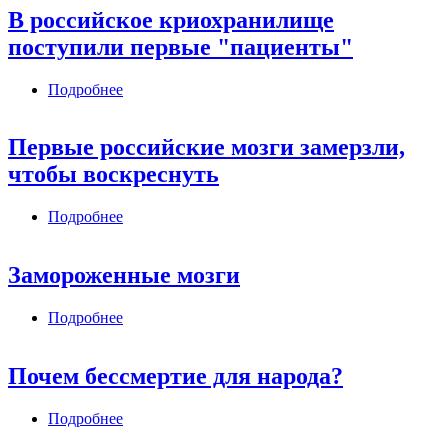
В российское криохранилище
поступили первые "пациенты"
Подробнее
о В российское криохранилище поступили
первые "пациенты"
Первые российские мозги замерзли,
чтобы воскреснуть
Подробнее
о Первые российские мозги замерзли, чтобы
воскреснуть
Замороженные мозги
Подробнее
о Замороженные мозги
Почем бессмертие для народа?
Подробнее
о Почем бессмертие для народа?