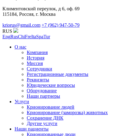
Климентовский переулок, д 6, оф. 69
115184, Россия, г. Москва
kriorus@gmail.com
+7 (962) 947-50-79
RUS
Eng
Rus
Chi
Fre
Ita
Spa
Tur
О нас
Компания
История
Миссия
Сотрудники
Регистрационные документы
Реквизиты
Юридические вопросы
Оборудование
Наши партнеры
Услуги
Крионирование людей
Крионирование (заморозка) животных
Сохранение ДНК
Другие услуги
Наши пациенты
Крионированные люди