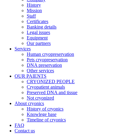
History
Mission
Staff
Certificates
Banking details
Legal issues
Equipment
Our partners
Services
Human cryopreservation
Pets cryopreservation
DNA preservation
Other services
OUR PAIENTS
CRYONIZED PEOPLE
Cryopatient animals
Preserved DNA and tissue
Not cryonized
About cryonics
History of cryonics
Knowlege base
Timeline of cryonics
FAQ
Contact us