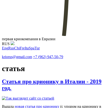
первая криокомпания в Евразии
RUS
Eng
Rus
Chi
Fre
Ita
Spa
Tur
kriorus@gmail.com
+7 (962) 947-50-79
статья
Статья про крионику в Италии - 2019
год.
Вышла
новая статья про крионику
(с упором на крионику в