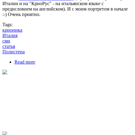
Италии и на "КриоРус" - на итальянском языке с
предисловием на английском). И с моим портретом в начале
:-) Очень приятно.
Tags:
крионика
Италия
сми
статья
Полистена
Read more
about Статья про крионику в Италии - 2019 год.