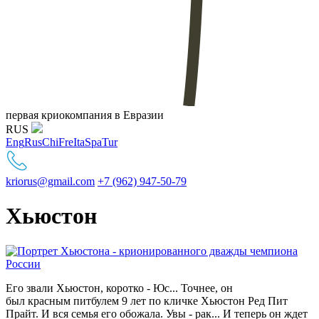
первая криокомпания в Евразии
RUS
Eng
Rus
Chi
Fre
Ita
Spa
Tur
kriorus@gmail.com
+7 (962) 947-50-79
Хьюстон
Его звали Хьюстон, коротко - Юс... Точнее, он
был красным питбулем 9 лет по кличке Хьюстон Ред Пит
Прайт. И вся семья его обожала. Увы - рак... И теперь он ждет