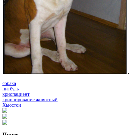
собака
питбуль
криопациент
крионирование животный
Хьюстон
Поиск