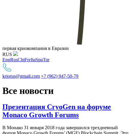
первая криокомпания в Евразии
RUS
Eng
Rus
Chi
Fre
Ita
Spa
Tur
kriorus@gmail.com
+7 (962) 947-50-79
Все новости
Презентация CryoGen на форуме
Monaco Growth Forums
В Монако 31 января 2018 года завершился трехдневный
форум Monaco Growth Forums’ (MGF) Blockchain Summit. Это