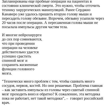
Запланированы еще пробные операции на пациентах в
состоянии клинической смерти. Это нужно, чтобы отточить
технику хирургических манипуляций. Ранее Серджио
Канаверо уже удалось пришить вторую голову мыши и
пересадить голову обезьяне. Впрочем, обезьяну усыпили через
20 часов после операции. А пересаженная голова мыши не
посылала импульсы другим частям тела.
И многие нейрохирурги
до сих пор сомневаются,
что при проведении
операции на человеке
действительно удастся
успешно срастить
спинной мозг и
сохранить жизненные
функции головного
мозга.
"Технически много проблем с тем, чтобы сшивать много
сосудов, нервов, костей. Но они решаемые. Проблема главная
– как заставить импульсы из головы через сшитый спинной
мозг проходить вниз и обратно? К сожалению, эта методика
пока не работает, нет такой методики", – говорит российский
врач.