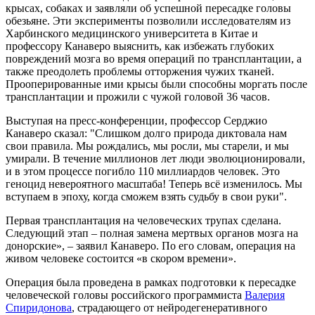
крысах, собаках и заявляли об успешной пересадке головы
обезьяне. Эти эксперименты позволили исследователям из
Харбинского медицинского университета в Китае и
профессору Канаверо выяснить, как избежать глубоких
повреждений мозга во время операций по трансплантации, а
также преодолеть проблемы отторжения чужих тканей.
Прооперированные ими крысы были способны моргать после
трансплантации и прожили с чужой головой 36 часов.
Выступая на пресс-конференции, профессор Серджио
Канаверо сказал: "Слишком долго природа диктовала нам
свои правила. Мы рождались, мы росли, мы старели, и мы
умирали. В течение миллионов лет люди эволюционировали,
и в этом процессе погибло 110 миллиардов человек. Это
геноцид невероятного масштаба! Теперь всё изменилось. Мы
вступаем в эпоху, когда сможем взять судьбу в свои руки".
Первая трансплантация на человеческих трупах сделана.
Следующий этап – полная замена мертвых органов мозга на
донорские», – заявил Канаверо. По его словам, операция на
живом человеке состоится «в скором времени».
Операция была проведена в рамках подготовки к пересадке
человеческой головы российского программиста
Валерия
Спиридонова
, страдающего от нейродегенеративного