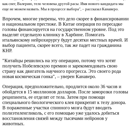
как снег, Валерию, тело человека другой расы. Имя нового кандидата мы
еще не можем назвать. Мы в процессе выбора", – рассказал Канаверо.
Впрочем, многие уверены, что дело скорее в финансировании
и национальном престиже. В Китае операция по пересадке
головы финансируется на государственном уровне. Под это
выделят отдельную клинику в Харбине. Помогать
итальянскому нейрохирургу будут десятки местных врачей. И
выбор пациента, скорее всего, так же падет на гражданина
КНР.
"Китайцы решились на эту операцию, потому что хотят
получить Нобелевскую премию и зарекомендовать свою
страну как двигатель научного прогресса. Это своего рода
новая космическая гонка", – уверен Канаверо.
Операция, предположительно, продлится около 36 часов и
обойдется в 15 миллионов долларов. После заморозки головы
реципиента, ее отделят от тела. Затем при помощи
специального биологического клея прикрепят к телу донора.
В пораженные участки спинного мозга будут вводить
полиэтиленгликоль, с его помощью уже удалось добиться
восстановления связей между тысячами нейронов у
животных.