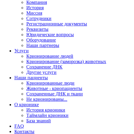
Компания
История
Миссия
Сотрудники
Регистрационные документы
Реквизиты
Юридические вопросы
Оборудование
Наши партнеры
Услуги
Крионирование людей
Крионирование (заморозка) животных
Сохранение ДНК
Другие услуги
Наши пациенты
Крионированные люди
Животные - криопациенты
Сохраненные ДНК и ткани
Не крионированы...
О крионике
История крионики
Таймлайн крионики
База знаний
FAQ
Контакты