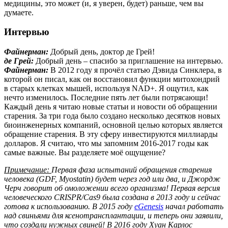
медицины, это может (и, я уверен, будет) раньше, чем вы
думаете.
Интервью
Файнерман:
Добрый день, доктор де Грей!
де Грей:
Добрый день – спасибо за приглашение на интервью.
Файнерман:
В 2012 году я прочёл статью Дэвида Синклера, в
которой он писал, как он восстановил функции митохондрий
в старых клетках мышей, используя NAD+. Я ощутил, как
нечто изменилось. Последние пять лет были потрясающи!
Каждый день я читаю новые статьи и новости об обращении
старения. За три года было создано несколько десятков новых
биоинженерных компаний, основной целью которых является
обращение старения. В эту сферу инвестируются миллиарды
долларов. Я считаю, что мы запомним 2016-2017 годы как
самые важные. Вы разделяете моё ощущение?
Примечание:
Первая фаза испытаний обращения старения
человека (GDF, Myostatin) будет через год или два, и Джордж
Черч говорит об омоложении всего организма! Первая версия
человеческого CRISPR/Cas9 была создана в 2013 году и сейчас
готова к использованию. В 2015 году
eGenesis
начал работать
над свиньями для ксенотрансплантации, и теперь они заявили,
что создали нужных свиней! В 2016 году Хуан Карлос