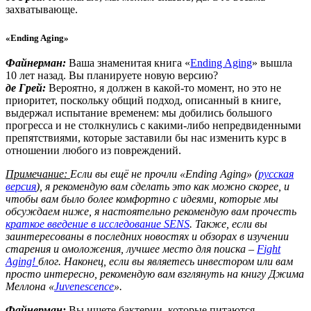
захватывающе.
«Ending Aging»
Файнерман:
Ваша знаменитая книга «
Ending Aging
» вышла
10 лет назад. Вы планируете новую версию?
де Грей:
Вероятно, я должен в какой-то момент, но это не
приоритет, поскольку общий подход, описанный в книге,
выдержал испытание временем: мы добились большого
прогресса и не столкнулись с какими-либо непредвиденными
препятствиями, которые заставили бы нас изменить курс в
отношении любого из повреждений.
Примечание:
Если вы ещё не прочли «Ending Aging» (
русская
версия
), я рекомендую вам сделать это как можно скорее, и
чтобы вам было более комфортно с идеями, которые мы
обсуждаем ниже, я настоятельно рекомендую вам прочесть
краткое введение в исследование SENS
. Также, если вы
заинтересованы в последних новостях и обзорах в изучении
старения и омоложения, лучшее место для поиска –
Fight
Aging!
блог. Наконец, если вы являетесь инвестором или вам
просто интересно, рекомендую вам взглянуть на книгу Джима
Меллона «
Juvenescence
».
Файнерман:
Вы ищете бактерии, которые питаются