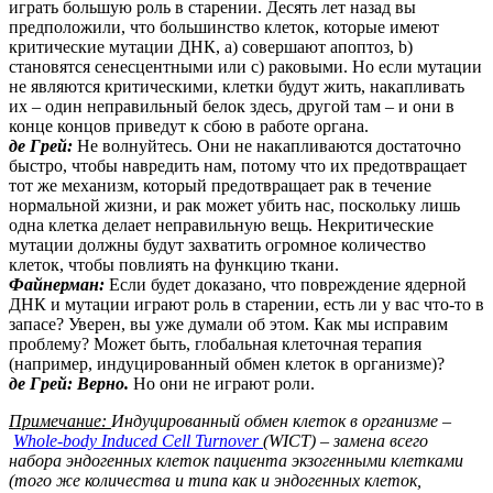
играть большую роль в старении. Десять лет назад вы
предположили, что большинство клеток, которые имеют
критические мутации ДНК, a) совершают апоптоз, b)
становятся сенесцентными или c) раковыми. Но если мутации
не являются критическими, клетки будут жить, накапливать
их – один неправильный белок здесь, другой там – и они в
конце концов приведут к сбою в работе органа.
де Грей:
Не волнуйтесь. Они не накапливаются достаточно
быстро, чтобы навредить нам, потому что их предотвращает
тот же механизм, который предотвращает рак в течение
нормальной жизни, и рак может убить нас, поскольку лишь
одна клетка делает неправильную вещь. Некритические
мутации должны будут захватить огромное количество
клеток, чтобы повлиять на функцию ткани.
Файнерман:
Если будет доказано, что повреждение ядерной
ДНК и мутации играют роль в старении, есть ли у вас что-то в
запасе? Уверен, вы уже думали об этом. Как мы исправим
проблему? Может быть, глобальная клеточная терапия
(например, индуцированный обмен клеток в организме)?
де Грей: Верно.
Но они не играют роли.
Примечание:
Индуцированный обмен клеток в организме –
Whole-body Induced Cell Turnover
(WICT) – замена всего
набора эндогенных клеток пациента экзогенными клетками
(того же количества и типа как и эндогенных клеток,