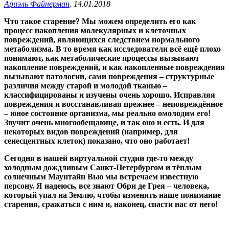
Ариэль Файнерман
. 14.01.2018
Что такое старение? Мы можем определить его как
процесс накопления молекулярных и клеточных
повреждений, являющихся следствием нормального
метаболизма. В то время как исследователи всё ещё плохо
понимают, как метаболические процессы вызывают
накопление повреждений, и как накопленные повреждения
вызывают патологии, сами повреждения – структурные
различия между старой и молодой тканью –
классифицированы и изучены очень хорошо. Исправляя
повреждения и восстанавливая прежнее – неповреждённое
– юное состояние организма, мы реально омолодим его!
Звучит очень многообещающе, и так оно и есть. И для
некоторых видов повреждений (например, для
сенесцентных клеток) показано, что оно работает!
Сегодня в нашей виртуальной студии где-то между
холодным дождливым Санкт-Петербургом и тёплым
солнечным Маунтайн Вью мы встречаем известную
персону. Я надеюсь, все знают Обри де Грея – человека,
который упал на Землю, чтобы изменить наше понимание
старения, сражаться с ним и, наконец, спасти нас от него!