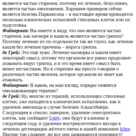
являются частью старения, поэтому их лечение, безусловно,
является частью омоложения. Хорошим примером сейчас
является болезнь Паркинсона – в настоящее время проводится
несколько клинических испытаний стволовых клеток или их
подготовка.
Файнерман:
Вы имеете в виду, что они являются частью
старения, как насморк и кашель являются частью гриппа?
Поэтому лечение их по отдельности так же глупо, как лечение
кашля без лечения причины – вируса гриппа.
де Грей:
Это ещё хуже. Лечение насморка и кашля имеет
некоторый смысл, потому что организм все равно продолжит
атаковать вирус гриппа, и в это время имеет смысл быть
менее несчастным. Но в старении мы просто говорим о
различных частях явления, которое организм не знает как
атаковать.
Файнерман:
В каком, на ваш взгляд, порядке появятся
омолаживающие терапии?
де Грей:
Ну, многие из терапий, использующих стволовые
клетки, уже находятся в клинических испытаниях, как и
удаление амилоида в случае болезни Альцгеймера.
Следующим в списке, наверное, удаление сенесцентных
клеток, как сообщают
Unity
, они будут в клинике в
следующем году, и удаление внутриклеточного мусора в
лечении дегенерации жёлтого пятна в нашей компании
Ichor
.
Прочие три сложнее, но все они развиваются понемногу!