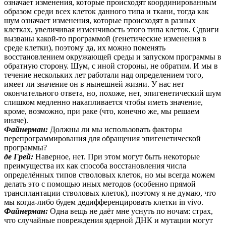
означает изменения, которые происходят координированным
образом среди всех клеток данного типа и ткани, тогда как
шум означает изменения, которые происходят в разных
клетках, увеличивая изменчивость этого типа клеток. Сдвиги
вызваны какой-то программой (генетические изменения в
среде клетки), поэтому да, их можно поменять
восстановлением окружающей среды и запуском программы в
обратную сторону. Шум, с иной стороны, не обратим. И мы в
течение нескольких лет работали над определением того,
имеет ли значение он в нынешней жизни. У нас нет
окончательного ответа, но, похоже, нет, эпигенетический шум
слишком медленно накапливается чтобы иметь значение,
кроме, возможно, при раке (что, конечно же, мы решаем
иначе).
Файнерман:
Должны ли мы использовать факторы
перепрограммирования для обращения эпигенетической
программы?
де Грей:
Наверное, нет. При этом могут быть некоторые
преимущества их как способа восстановления числа
определённых типов стволовых клеток, но мы всегда можем
делать это с помощью иных методов (особенно прямой
трансплантации стволовых клеток), поэтому я не думаю, что
мы когда-либо будем дедифференцировать клетки in vivo.
Файнерман:
Одна вещь не даёт мне уснуть по ночам: страх,
что случайные повреждения ядерной ДНК и мутации могут