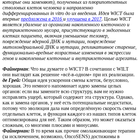
которые они заменяют), полученных из плюрипотентных
стволовых клеток человека и направленно
дифференцированных in vitro до их введения. Идея WICT была
впервые
предложена в 2016
и
улучшена в 2017
.
Ц
елью WICT
является удаление из организма накопленного клеточного и
внутриклеточного мусора, присутствующего в эндогенных
клетках пациента, включая уменьшение теломер,
повреждение ядерной ДНК и мутации, повреждение
митохондриальной ДНК и мутации, репликативное старение,
функционально-вредные возрастные изменения в экспрессии
генов и накопленные клеточные и внутриклеточные агрегаты.
Файнерман
: Что вы думаете о WICT? В сочетании с WILT
они выглядят как решение «всё-в-одном» при их реализации.
де Грей:
Общая идея ускорения смены клеток, безусловно,
хорошая. Это немного напоминает идею замены целых
органов: если вы замените всю структуру, вам не нужно
исправлять ущерб, который содержит эта структура. Однако,
как и замена органов, у неё есть потенциальные недостатки,
потому что эволюция дала нам определённую скорость смены
отдельных клеток, и функция каждого из наших типов клеток
оптимизирована для неё. Таким образом, это может оказаться
сложным, со многими плюсами и минусами.
Файнерман:
В то время как прочие омолаживающие терапии
(за исключением, возможно, OncoSENS) достижимы в