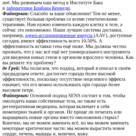
неё. Мы развиваем наш метод в Институте Бака
в
лаборатории Брайана Кеннеди
.
Файнерман:
Спасибо за ваше объяснение! Тем не менее,
существует большая проблема со всеми генетическими
терапиями. Нам нужно изменить каждую клетку в теле, а
сейчас это невозможно. Наши лучшие системы доставки,
например,
адено-ассоциированные вирусы
(AAV), доступные
сегодня, имеют эффективность всего 10-50%. А
эффективность вставки гена ещё ниже. Мы должны честно
признать, что у нас всё ещё нет универсального инструмента
для введения новых генов в организм взрослого человека. Как
вы решите эту проблему?
де Грей:
Мы полагаем, что подход, который я описал в своём
предыдущем ответе, достигнет гораздо более высокой
эффективности, поскольку отсутствие нецелевого эффекта
означает, что его можно использовать при гораздо более
высоком титре.
Файнерман:
Основной подход SENS состоит в том, чтобы
омолодить наши собственные тела, но также есть
регенеративная медицина, которая включает в себя
инженерию тканей и органов. Не проще ли печатать или
выращивать новые органы вместо омоложения старых?
Конечно, мы не можем заменить всё, но мы можем заменить
некоторые критические части: мы можем вырастить новое
сердце, печень, мышцы и, конечно, кожу.