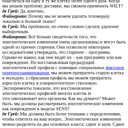
нацелиться на одну и ту же клетку более одного раза. Когда
мы решим проблему доставки, мы сможем применить WILT?
де Грей:
Да, конечно.
Файнерман:
Почему мы не можем удалить теломеразу
локально в больной ткани?
де Грей:
Мы пробовали, но очень сложно сделать удаление
выборочным.
Файнерман:
Всё больше свидетельств того, что
эпигенетические изменения очень организованы и могут быть
одной из причин старения. Они позволили некоторым
исследователям утверждать, что старение – программа.
Однако не важно, как они видят их – как программу или как
повреждение. Но восстанавливая предыдущий
эпигенетический профиль с помощью специальных
факторов
перепрограммирования
, мы можем превратить старую клетку
в молодую, а сбрасывая профиль мы можем превратить
взрослую клетку в плюрипотентную стволовую.
Эксперименты показали, что восстановление
эпигенетических профилей многих клеток in
vivo омолаживает весь организм. Как вы думаете? Может
быть, мы должны рассматривать эпигенетические изменения
как повреждение в модели SENS?
де Грей:
Мы должны быть более точными с определениями,
чтобы ответить на ваш вопрос. Эпигенетические изменения
можно разделить на два основных класса: сдвиг и шум. Сдвиг