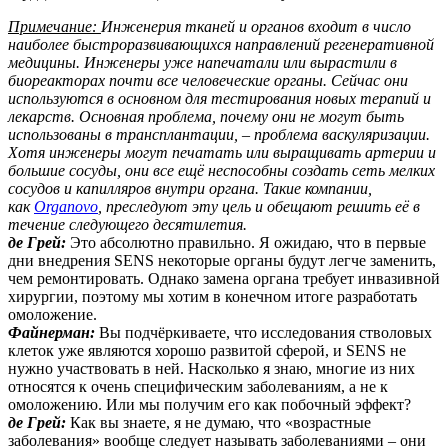
Примечание:
Инженерия тканей и органов входит в число
наиболее быстроразвивающихся направлений регенеративной
медицины. Инженеры уже напечатали или вырастили в
биореакторах почти все человеческие органы. Сейчас они
используются в основном для тестирования новых терапий и
лекарств. Основная проблема, почему они не могут быть
использованы в трансплантации, – проблема васкуляризации.
Хотя инженеры могут печатать или выращивать артерии и
большие сосуды, они все ещё неспособны создать сеть мелких
сосудов и капилляров внутри органа. Такие компании,
как
Organovo
, преследуют эту цель и обещают решить её в
течение следующего десятилетия.
де Грей:
Это абсолютно правильно. Я ожидаю, что в первые
дни внедрения SENS некоторые органы будут легче заменить,
чем ремонтировать. Однако замена органа требует инвазивной
хирургии, поэтому мы хотим в конечном итоге разработать
омоложение.
Файнерман:
Вы подчёркиваете, что исследования стволовых
клеток уже являются хорошо развитой сферой, и SENS не
нужно участвовать в ней. Насколько я знаю, многие из них
относятся к очень специфическим заболеваниям, а не к
омоложению. Или мы получим его как побочный эффект?
де Грей:
Как вы знаете, я не думаю, что «возрастные
заболевания» вообще следует называть заболеваниями – они