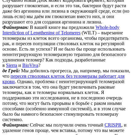
Случайно новая ДНК может кодировать фермент, который
разрушает глюкозепан, и если это так, бактерии будут расти
даже без аргинина или лизина в окружающей среде, если (но
лишь если) мы даём им глюкозепан вместо них, и они
разрушают его для создания аргинина и лизина.
Файнерман:
В вашей книге вы предложили
Whole-body
Interdiction of Lengthening of Telomeres
(WILT) – вырезание
теломеразы из клеток всего организма, чтобы предотвратить
рак, и пересев популяции стволовых клеток на регулярной
основе. Есть ли успехи? И не было бы проще использовать
неинтегрирующую теломеразную терапию для безопасного
удлинения теломер? Как подходы, разработанные
в
Sierra
и
BioViva
?
де Грей:
Мы добились прогресса, да, например, мы показали,
что
пересев стволовых клеток без теломеразы работает для
крови
. Однако, проблема с неинтегрирующей теломеразой
заключается в том, что она будет увеличивать раковые
теломеры, как и теломеры нормальных клеток. Я
поддерживаю эти исследования, не в последнюю очередь
потому, что могут быть прорывы в борьбе с раком иными
способами (особенно иммунной системой), и в этом случае
было бы намного безопаснее стимулировать теломеразу
системно.
Файнерман:
Сейчас мы получили очень точный
CRISPR
, и
удаление генов проще, чем вставка, потому что вы можете