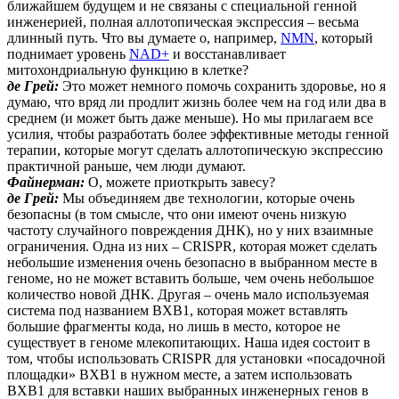
ближайшем будущем и не связаны с специальной генной
инженерией, полная аллотопическая экспрессия – весьма
длинный путь. Что вы думаете о, например,
NMN
, который
поднимает уровень
NAD+
и восстанавливает
митохондриальную функцию в клетке?
де Грей:
Это может немного помочь сохранить здоровье, но я
думаю, что вряд ли продлит жизнь более чем на год или два в
среднем (и может быть даже меньше). Но мы прилагаем все
усилия, чтобы разработать более эффективные методы генной
терапии, которые могут сделать аллотопическую экспрессию
практичной раньше, чем люди думают.
Файнерман:
О, можете приоткрыть завесу?
де Грей:
Мы объединяем две технологии, которые очень
безопасны (в том смысле, что они имеют очень низкую
частоту случайного повреждения ДНК), но у них взаимные
ограничения. Одна из них – CRISPR, которая может сделать
небольшие изменения очень безопасно в выбранном месте в
геноме, но не может вставить больше, чем очень небольшое
количество новой ДНК. Другая – очень мало используемая
система под названием BXB1, которая может вставлять
большие фрагменты кода, но лишь в место, которое не
существует в геноме млекопитающих. Наша идея состоит в
том, чтобы использовать CRISPR для установки «посадочной
площадки» BXB1 в нужном месте, а затем использовать
BXB1 для вставки наших выбранных инженерных генов в