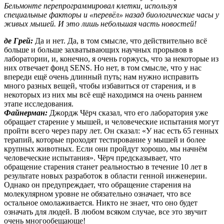
Бельмонте перепрограммировал клетки, используя
специальные факторы и «перевёл» назад биологические часы у
живых мышей. И это лишь небольшая часть новостей!
де Грей:
Да и нет. Да, в том смысле, что действительно всё
больше и больше захватывающих научных прорывов в
лаборатории, и, конечно, я очень горжусь, что за некоторые из
них отвечает фонд SENS. Но нет, в том смысле, что у нас
впереди ещё очень длинный путь; нам нужно исправить
много разных вещей, чтобы избавиться от старения, и в
некоторых из них мы всё ещё находимся на очень раннем
этапе исследования.
Файнерман:
Джордж Чёрч сказал, что его лаборатория уже
обращает старение у мышей, и человеческие испытания могут
пройти всего через пару лет. Он сказал: «У нас есть 65 генных
терапий, которые проходят тестирование у мышей и более
крупных животных. Если они пройдут хорошо, мы начнём
человеческие испытания». Чёрч предсказывает, что
обращение старения станет реальностью в течение 10 лет в
результате новых разработок в области генной инженерии.
Однако он предупреждает, что обращение старения на
молекулярном уровне не обязательно означает, что все
остальное омолаживается. Никто не знает, что оно будет
означать для людей. В любом всяком случае, все это звучит
очень многообещающе!