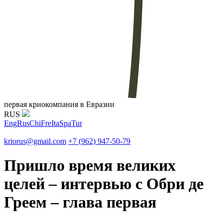
первая криокомпания в Евразии
RUS
Eng
Rus
Chi
Fre
Ita
Spa
Tur
kriorus@gmail.com
+7 (962) 947-50-79
Пришло время великих
целей – интервью с Обри де
Греем – глава первая