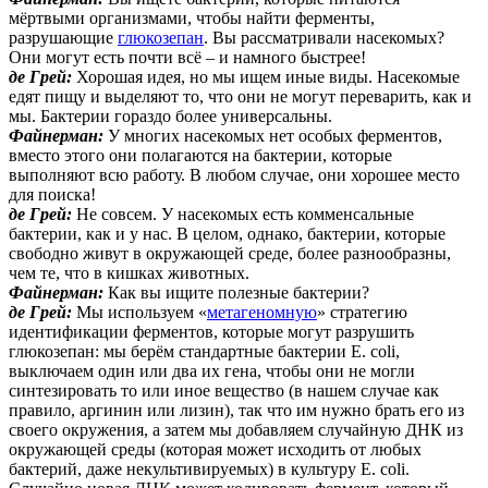
мёртвыми организмами, чтобы найти ферменты,
разрушающие
глюкозепан
. Вы рассматривали насекомых?
Они могут есть почти всё – и намного быстрее!
де Грей:
Хорошая идея, но мы ищем иные виды. Насекомые
едят пищу и выделяют то, что они не могут переварить, как и
мы. Бактерии гораздо более универсальны.
Файнерман:
У многих насекомых нет особых ферментов,
вместо этого они полагаются на бактерии, которые
выполняют всю работу. В любом случае, они хорошее место
для поиска!
де Грей:
Не совсем. У насекомых есть комменсальные
бактерии, как и у нас. В целом, однако, бактерии, которые
свободно живут в окружающей среде, более разнообразны,
чем те, что в кишках животных.
Файнерман:
Как вы ищите полезные бактерии?
де Грей:
Мы используем «
метагеномную
» стратегию
идентификации ферментов, которые могут разрушить
глюкозепан: мы берём стандартные бактерии E. coli,
выключаем один или два их гена, чтобы они не могли
синтезировать то или иное вещество (в нашем случае как
правило, аргинин или лизин), так что им нужно брать его из
своего окружения, а затем мы добавляем случайную ДНК из
окружающей среды (которая может исходить от любых
бактерий, даже некультивируемых) в культуру E. coli.