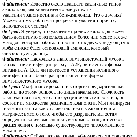
Файнерман:
Известно около двадцати различных типов
амилоидов, мы видим некоторые успехи в
удалении транстиретина и бета-амилоида. Что о других?
Можем ли мы добиться прогресса в удалении прочих,
используя их успехи?
де Грей
: Я уверен, что удаление прочих амилоидов может
быть достигнуто с использованием более или менее тех же
методов, которые работали против этих двух. Следующим в
моём списке будет островковый амилоид, который
способствует диабету.
Файнерман:
Насколько я знаю, внутриклеточный мусор в
глазах – не липофусцин per se, а А2Е, окисленная форма
витамина А. Есть ли прогресс в устранении истинного
липофусцина – более распространённой формы
внутриклеточного мусора.
де Грей:
Мы финансировали некоторые предварительные
работы по этому вопросу, но лишь начальные. Сложность
заключается в том, что липофусцин очень гетерогенен, он
состоит из множества различных компонент. Мы планируем
поступить с ним как с глюкозепаном в межклеточнем
матриксе: вместо того, чтобы его разрушать, мы хотим
определить ключевые сшивки, которые защищают его от
расщепления с помощью существующего лизосомального
механизма.
Файнерман:
Сейчас все одержимы «биомаркерами старения»