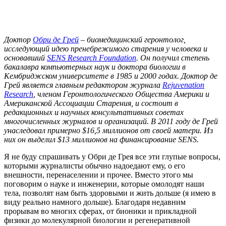
Доктор
Обри де Грей
– биомедицинский геронтолог,
исследующий идею пренебрежимого старения у человека и
основавший
SENS Research Foundation
. Он получил степень
бакалавра компьютерных наук и доктора биологии в
Кембриджском университете в 1985 и 2000 годах. Доктор де
Грей является главным редактором журнала
Rejuvenation
Research
, членом Геронтологического Общества Америки и
Американской Ассоциации Старения, и состоит в
редакционных и научных консультативных советах
многочисленных журналов и организаций. В 2011 году де Грей
унаследовал примерно $16,5 миллионов от своей матери. Из
них он выделил $13 миллионов на финансирование SENS.
Я не буду спрашивать у Обри де Грея все эти глупые вопросы,
которыми журналисты обычно надоедают ему, о его
внешности, перенаселении и прочее. Вместо этого мы
поговорим о науке и инженерии, которые омолодят наши
тела, позволят нам быть здоровыми и жить дольше (я имею в
виду реально намного дольше). Благодаря недавним
прорывам во многих сферах, от бионики и прикладной
физики до молекулярной биологии и регенеративной