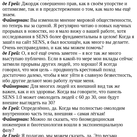
де Грей:
Джордж совершенно прав, как в своём упорстве и
оптимизме, так и в предостережении о том, как мало мы ещё
знаем.
Файнерман:
Вы изменили мнение мировой общественности,
но теперь вы за сценой. Я регулярно читаю о новых научных
прорывах в новостях, но я мало вижу о вашей работе, хотя
исследования в SENS более фундаментальны в целом! Когда я
зашёл на сайт SENS, я был восхищён, как много вы делаете.
Очень несправедливо, и как мы можем помочь?
де Грей:
О, я всё ещё очень заметен – я все так же много
выступаю публично. Если в какой-то мере мои вклады сейчас
затмили прорывы других людей, это хорошо! Я всегда
говорил, что моя цель – продвинуть крестовый поход
достаточно далеко, чтобы я мог уйти в славную безвестность,
ибо другие делают мою работу лучше меня.
Файнерман:
Для многих людей их внешний вид так же
важен, как и их здоровье. Когда вы говорите, что панель
SENS 1.0 может омолодить людей с 60 до 30, они будут
внешне выглядеть на 30?
де Грей
: Определённо, да. Когда мы полностью омолодим
внутреннюю часть тела, внешняя – самая лёгкая!
Файнерман:
Можно ли сказать, что биомедицинская
инженерия и биотехнология вошли в экспоненциальную
фазу?
де Грей:
Я полагаю, мы можем сказать, да. Это весьма