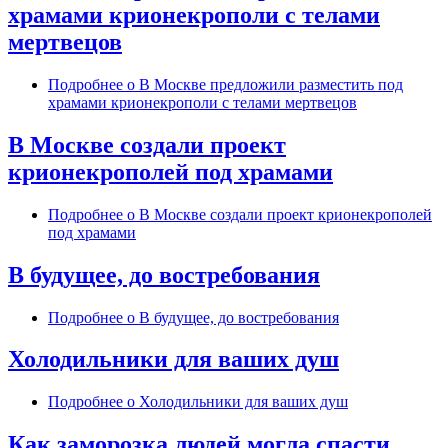
храмами крионекрополи с телами
мертвецов
Подробнее
о В Москве предложили разместить под
храмами крионекрополи с телами мертвецов
В Москве создали проект
крионекрополей под храмами
Подробнее
о В Москве создали проект крионекрополей
под храмами
В будущее, до востребования
Подробнее
о В будущее, до востребования
Холодильники для ваших душ
Подробнее
о Холодильники для ваших душ
Как заморозка людей могла спасти