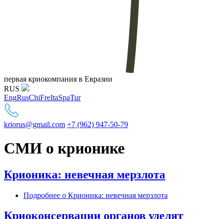
первая криокомпания в Евразии
RUS
Eng
Rus
Chi
Fre
Ita
Spa
Tur
kriorus@gmail.com
+7 (962) 947-50-79
СМИ о крионике
Крионика: невечная мерзлота
Подробнее
о Крионика: невечная мерзлота
Криоконсервации органов уделят