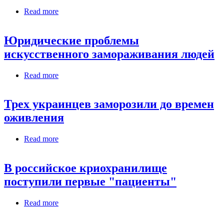
Read more
about Разморожены будут все
Юридические проблемы
искусственного замораживания людей
Read more
about Юридические проблемы искусственного
замораживания людей
Трех украинцев заморозили до времен
оживления
Read more
about Трех украинцев заморозили до времен
оживления
В российское криохранилище
поступили первые "пациенты"
Read more
about В российское криохранилище поступили
первые "пациенты"