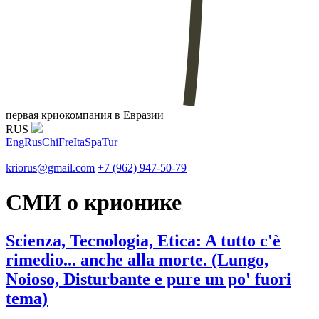
первая криокомпания в Евразии
RUS
Eng
Rus
Chi
Fre
Ita
Spa
Tur
kriorus@gmail.com
+7 (962) 947-50-79
СМИ о крионике
Scienza, Tecnologia, Etica: A tutto c'è
rimedio... anche alla morte. (Lungo,
Noioso, Disturbante e pure un po' fuori
tema)