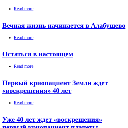
Read more
about Frozen Brains Awaiting Resurrection Day in
Storage
Вечная жизнь начинается в Алабушево
Read more
about Вечная жизнь начинается в Алабушево
Остаться в настоящем
Read more
about Остаться в настоящем
Первый криопациент Земли ждет
«воскрешения» 40 лет
Read more
about Первый криопациент Земли ждет
«воскрешения» 40 лет
Уже 40 лет ждет «воскрешения»
первый криопациент планеты