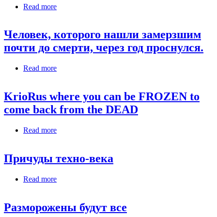
Read more
about Scienza, Tecnologia, Etica: A tutto c'è
rimedio... anche alla morte. (Lungo, Noioso,
Disturbante e pure un po' fuori tema)
Человек, которого нашли замерзшим
почти до смерти, через год проснулся.
Read more
about Человек, которого нашли замерзшим
почти до смерти, через год проснулся.
KrioRus where you can be FROZEN to
come back from the DEAD
Read more
about KrioRus where you can be FROZEN to come
back from the DEAD
Причуды техно-века
Read more
about Причуды техно-века
Разморожены будут все