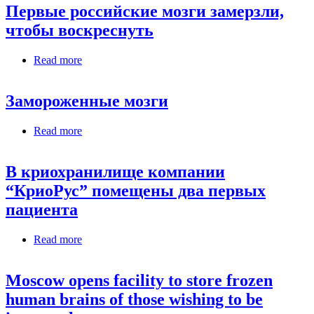
Первые российские мозги замерзли,
чтобы воскреснуть
Read more
about Первые российские мозги замерзли,
чтобы воскреснуть
Замороженные мозги
Read more
about Замороженные мозги
В криохранилище компании
“КриоРус” помещены два первых
пациента
Read more
about В криохранилище компании “КриоРус”
помещены два первых пациента
Moscow opens facility to store frozen
human brains of those wishing to be