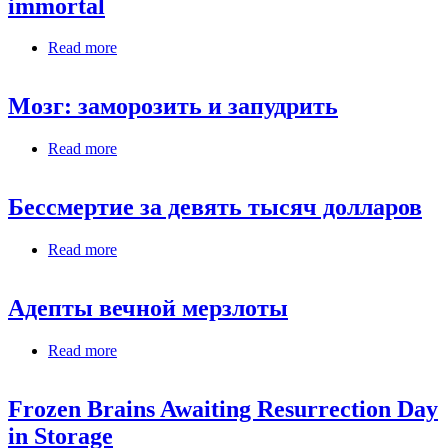
immortal
Read more
about Moscow opens facility to store frozen human
brains of those wishing to be immortal
Мозг: заморозить и запудрить
Read more
about Мозг: заморозить и запудрить
Бессмертие за девять тысяч долларов
Read more
about Бессмертие за девять тысяч долларов
Адепты вечной мерзлоты
Read more
about Адепты вечной мерзлоты
Frozen Brains Awaiting Resurrection Day
in Storage