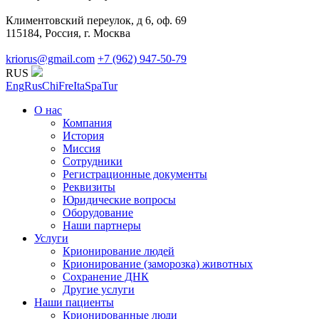
Климентовский переулок, д 6, оф. 69
115184, Россия, г. Москва
kriorus@gmail.com
+7 (962) 947-50-79
RUS
Eng
Rus
Chi
Fre
Ita
Spa
Tur
О нас
Компания
История
Миссия
Сотрудники
Регистрационные документы
Реквизиты
Юридические вопросы
Оборудование
Наши партнеры
Услуги
Крионирование людей
Крионирование (заморозка) животных
Сохранение ДНК
Другие услуги
Наши пациенты
Крионированные люди