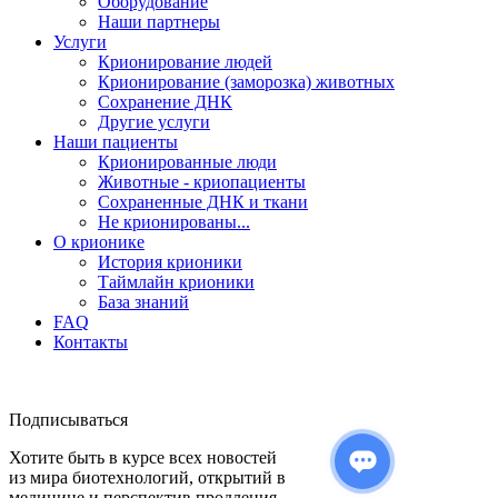
Оборудование
Наши партнеры
Услуги
Крионирование людей
Крионирование (заморозка) животных
Сохранение ДНК
Другие услуги
Наши пациенты
Крионированные люди
Животные - криопациенты
Сохраненные ДНК и ткани
Не крионированы...
О крионике
История крионики
Таймлайн крионики
База знаний
FAQ
Контакты
Подписываться
Хотите быть в курсе всех новостей
из мира биотехнологий, открытий в
медицине и перспектив продления