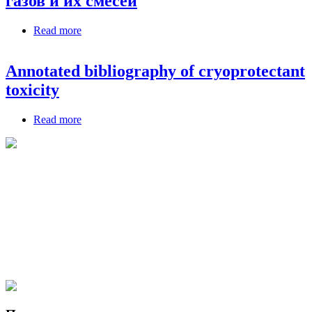
газов и их смесей
Read more
about Перспективы создания криопротекторов
на основе инертных газов и их смесей
Annotated bibliography of cryoprotectant
toxicity
Read more
about Annotated bibliography of cryoprotectant
toxicity