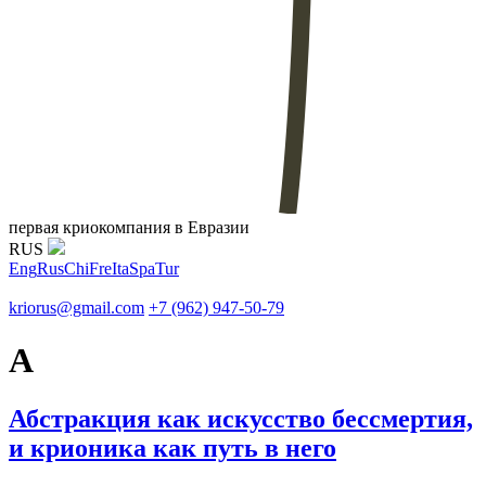
первая криокомпания в Евразии
RUS
Eng
Rus
Chi
Fre
Ita
Spa
Tur
kriorus@gmail.com
+7 (962) 947-50-79
А
Абстракция как искусство бессмертия,
и крионика как путь в него