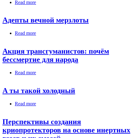
Read more
about Абстракция как искусство бессмертия, и
крионика как путь в него
Адепты вечной мерзлоты
Read more
about Адепты вечной мерзлоты
Акция трансгуманистов: почём
бессмертие для народа
Read more
about Акция трансгуманистов: почём
бессмертие для народа
А ты такой холодный
Read more
about А ты такой холодный
Перспективы создания
криопротекторов на основе инертных