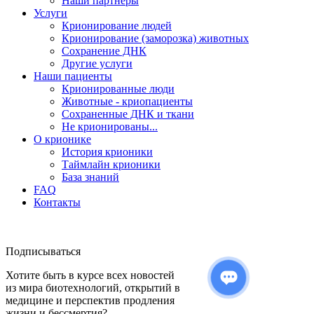
Наши партнеры
Услуги
Крионирование людей
Крионирование (заморозка) животных
Сохранение ДНК
Другие услуги
Наши пациенты
Крионированные люди
Животные - криопациенты
Сохраненные ДНК и ткани
Не крионированы...
О крионике
История крионики
Таймлайн крионики
База знаний
FAQ
Контакты
Подписываться
Хотите быть в курсе всех новостей
из мира биотехнологий, открытий в
медицине и перспектив продления
жизни и бессмертия?