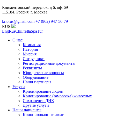
Климентовский переулок, д 6, оф. 69
115184, Россия, г. Москва
kriorus@gmail.com
+7 (962) 947-50-79
RUS
Eng
Rus
Chi
Fre
Ita
Spa
Tur
О нас
Компания
История
Миссия
Сотрудники
Регистрационные документы
Реквизиты
Юридические вопросы
Оборудование
Наши партнеры
Услуги
Крионирование людей
Крионирование (заморозка) животных
Сохранение ДНК
Другие услуги
Наши пациенты
Крионированные люди