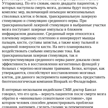
Уттаракханд. По его словам, около двадцати пациентов, у
которых наступила смерть мозга, должны будут получать
комплекс мер, включающий инъекции мезенхимальных
стволовых клеток и белков, транскраниальную лазерную
стимуляцию и стимуляцию срединного нерва. При
транскраниальной лазерной стимуляции в выбранные участки
мозга поступают лазерные импульсы в ближнем
инфракрасном диапазоне. Срединный нерв относится к
плечевому нервному сплетению и иннервирует мышцы
пальцев, кисти, суставы запястья, а также кожу тыльной и
ладонной поверхности кисти. На него планировалось
воздействовать слабыми импульсами тока. Как
транскраниальная лазерная стимуляция, так и
электростимуляция срединного нерва ранее доказали свою
эффективность в восстановлении когнитивных функций у
больных с черепно-мозговыми травмами. Белки, которые, как
утверждаются, способствуют восстановлению мозговых
клеток, для данного эксперимента намеревалась предоставить
биотехнологическая компания Bioquark из Филадельфии.
В интервью нескольким индийским СМИ доктор Бансал
говорил, что его цель – вернуть пациентов после смерти мозга
обратно в «минимально сознательное состояние», при
котором человек способен демонстрировать проблески
сознания, например, следить глазами за перемещением