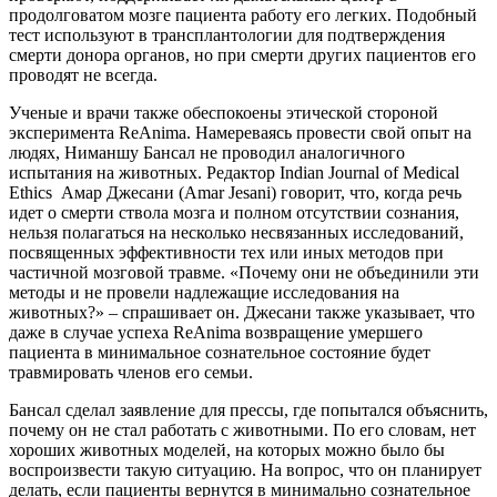
продолговатом мозге пациента работу его легких. Подобный
тест используют в трансплантологии для подтверждения
смерти донора органов, но при смерти других пациентов его
проводят не всегда.
Ученые и врачи также обеспокоены этической стороной
эксперимента ReAnima. Намереваясь провести свой опыт на
людях, Ниманшу Бансал не проводил аналогичного
испытания на животных. Редактор Indian Journal of Medical
Ethics Амар Джесани (Amar Jesani) говорит, что, когда речь
идет о смерти ствола мозга и полном отсутствии сознания,
нельзя полагаться на несколько несвязанных исследований,
посвященных эффективности тех или иных методов при
частичной мозговой травме. «Почему они не объединили эти
методы и не провели надлежащие исследования на
животных?» – спрашивает он. Джесани также указывает, что
даже в случае успеха ReAnima возвращение умершего
пациента в минимальное сознательное состояние будет
травмировать членов его семьи.
Бансал сделал заявление для прессы, где попытался объяснить,
почему он не стал работать с животными. По его словам, нет
хороших животных моделей, на которых можно было бы
воспроизвести такую ситуацию. На вопрос, что он планирует
делать, если пациенты вернутся в минимально сознательное