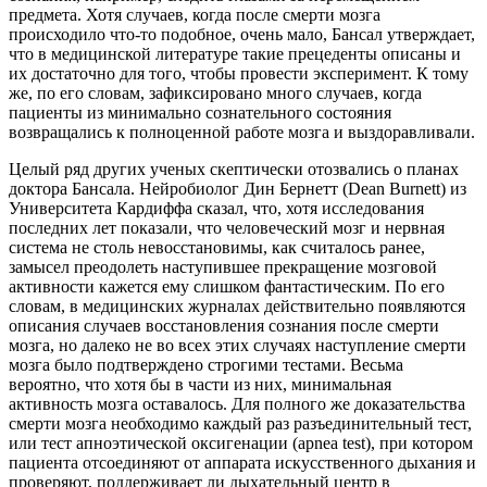
предмета. Хотя случаев, когда после смерти мозга
происходило что-то подобное, очень мало, Бансал утверждает,
что в медицинской литературе такие прецеденты описаны и
их достаточно для того, чтобы провести эксперимент. К тому
же, по его словам, зафиксировано много случаев, когда
пациенты из минимально сознательного состояния
возвращались к полноценной работе мозга и выздоравливали.
Целый ряд других ученых скептически отозвались о планах
доктора Бансала. Нейробиолог Дин Бернетт (Dean Burnett) из
Университета Кардиффа сказал, что, хотя исследования
последних лет показали, что человеческий мозг и нервная
система не столь невосстановимы, как считалось ранее,
замысел преодолеть наступившее прекращение мозговой
активности кажется ему слишком фантастическим. По его
словам, в медицинских журналах действительно появляются
описания случаев восстановления сознания после смерти
мозга, но далеко не во всех этих случаях наступление смерти
мозга было подтверждено строгими тестами. Весьма
вероятно, что хотя бы в части из них, минимальная
активность мозга оставалось. Для полного же доказательства
смерти мозга необходимо каждый раз разъединительный тест,
или тест апноэтической оксигенации (apnea test), при котором
пациента отсоединяют от аппарата искусственного дыхания и
проверяют, поддерживает ли дыхательный центр в