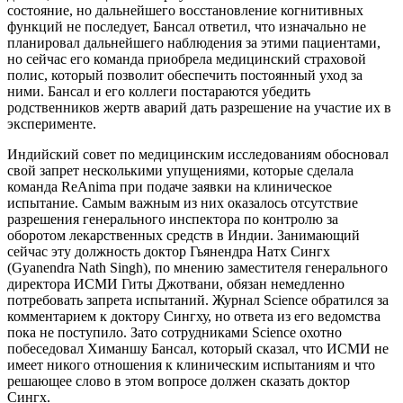
состояние, но дальнейшего восстановление когнитивных
функций не последует, Бансал ответил, что изначально не
планировал дальнейшего наблюдения за этими пациентами,
но сейчас его команда приобрела медицинский страховой
полис, который позволит обеспечить постоянный уход за
ними. Бансал и его коллеги постараются убедить
родственников жертв аварий дать разрешение на участие их в
эксперименте.
Индийский совет по медицинским исследованиям обосновал
свой запрет несколькими упущениями, которые сделала
команда ReAnima при подаче заявки на клиническое
испытание. Самым важным из них оказалось отсутствие
разрешения генерального инспектора по контролю за
оборотом лекарственных средств в Индии. Занимающий
сейчас эту должность доктор Гьянендра Натх Сингх
(Gyanendra Nath Singh), по мнению заместителя генерального
директора ИСМИ Гиты Джотвани, обязан немедленно
потребовать запрета испытаний. Журнал Science обратился за
комментарием к доктору Сингху, но ответа из его ведомства
пока не поступило. Зато сотрудниками Science охотно
побеседовал Химаншу Бансал, который сказал, что ИСМИ не
имеет никого отношения к клиническим испытаниям и что
решающее слово в этом вопросе должен сказать доктор
Сингх.