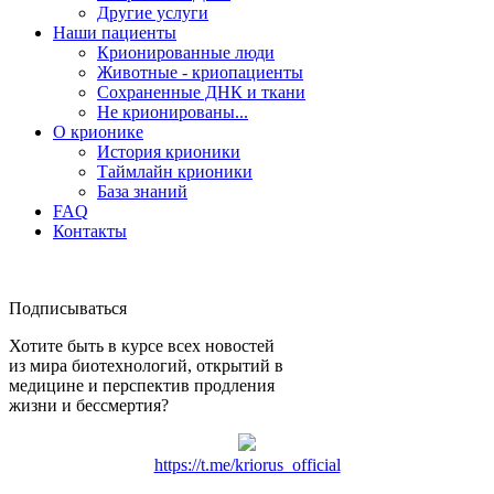
Другие услуги
Наши пациенты
Крионированные люди
Животные - криопациенты
Сохраненные ДНК и ткани
Не крионированы...
О крионике
История крионики
Таймлайн крионики
База знаний
FAQ
Контакты
Подписываться
Хотите быть в курсе всех новостей
из мира биотехнологий, открытий в
медицине и перспектив продления
жизни и бессмертия?
https://t.me/kriorus_official