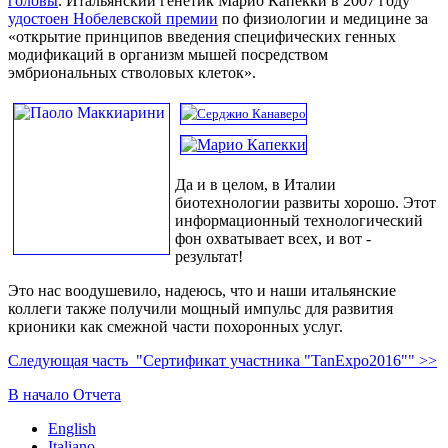
головы
. Итальянский генетик Марио Капекки в 2007 году
удостоен Нобелевской премии
по физиологии и медицине за
«открытие принципов введения специфических генных
модификаций в организм мышей посредством
эмбриональных стволовых клеток».
Да и в целом, в Италии
биотехнологии развиты хорошо. Этот
информационный технологический
фон охватывает всех, и вот -
результат!
Это нас воодушевило, надеюсь, что и наши итальянские
коллеги также получили мощный импульс для развития
крионики как смежной части похоронных услуг.
Следующая часть "Сертификат участника "TanExpo2016"" >>
В начало Отчета
English
Italiano