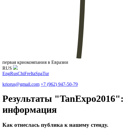
первая криокомпания в Евразии
RUS
Eng
Rus
Chi
Fre
Ita
Spa
Tur
kriorus@gmail.com
+7 (962) 947-50-79
Результаты "TanExpo2016":
информация
Как отнеслась публика к нашему стенду.