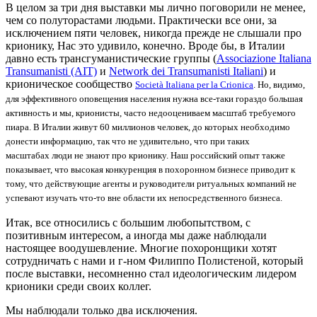
В целом за три дня выставки мы лично поговорили не менее,
чем со полуторастами людьми. Практически все они, за
исключением пяти человек, никогда прежде не слышали про
крионику, Нас это удивило, конечно. Вроде бы, в Италии
давно есть трансгуманистические группы (
Associazione Italiana
Transumanisti (AIT)
и
Network dei Transumanisti Italiani
) и
крионическое сообщество
Società Italiana per la Crionica
. Но, видимо,
для эффективного оповещения населения нужна все-таки гораздо большая
активность и мы, крионисты, часто недооцениваем масштаб требуемого
пиара. В Италии живут 60 миллионов человек, до которых необходимо
донести информацию, так что не удивительно, что при таких
масштабах люди не знают про крионику. Наш российский опыт также
показывает, что высокая конкуренция в похоронном бизнесе приводит к
тому, что действующие агенты и руководители ритуальных компаний не
успевают изучать что-то вне области их непосредственного бизнеса.
Итак, все относились с большим любопытством, с
позитивным интересом, а иногда мы даже наблюдали
настоящее воодушевление. Многие похоронщики хотят
сотрудничать с нами и г-ном Филиппо Полистеной, который
после выставки, несомненно стал идеологическим лидером
крионики среди своих коллег.
Мы наблюдали только два исключения.