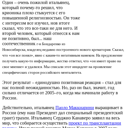
Один – очень пожилой итальянец,
который почему-то решил, что
крионика плохо стыкуется с его
повышенной религиозностью. Он тоже
с интересом все изучил, нов итоге
сказал, что это все-таки не для него. И
второй человек, который отнесся к нам
не позитивно, был... наш
соотечественник
г-н Бондаренко из
Новосибирска, владелец недавно построенного нового крематория. Сказал,
что «он все понял», явно с каким-то негативным намеком. На предложение
получить какую-то информацию, жестко ответил, что «он имеет право на
свое мнение» и удалился. Мы списали этот инцидент на проявление
специфических сторон российского менталитета.
Этот результат – единодушно позитивная реакция – стал для
нас полной неожиданностью. Но, раз он был, значит, год
сильно отличается от 2005–го, когда мы начинали работу в
России.
Действительно, итальянец
Паоло Маккиарини
выращивает в
России (ему наш Президент дал специальный президентский
грант) трахеи. Итальянец Серджио Канаверо заявил на весь
мир, что собирается осуществить
проект по трансплантации