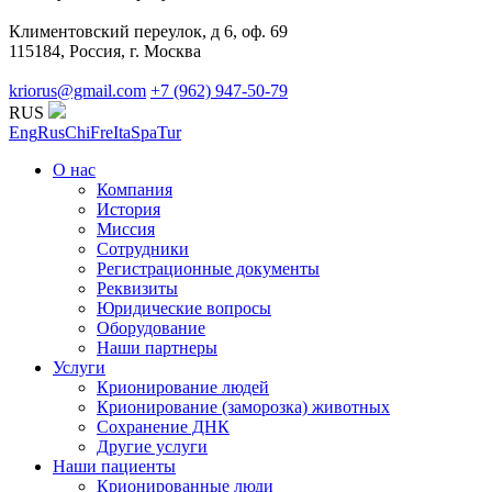
Климентовский переулок, д 6, оф. 69
115184, Россия, г. Москва
kriorus@gmail.com
+7 (962) 947-50-79
RUS
Eng
Rus
Chi
Fre
Ita
Spa
Tur
О нас
Компания
История
Миссия
Сотрудники
Регистрационные документы
Реквизиты
Юридические вопросы
Оборудование
Наши партнеры
Услуги
Крионирование людей
Крионирование (заморозка) животных
Сохранение ДНК
Другие услуги
Наши пациенты
Крионированные люди