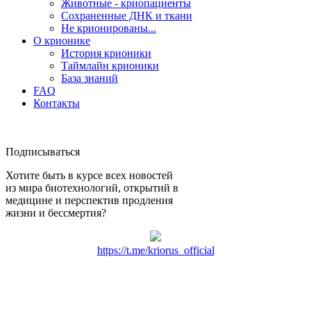
Животные - криопациенты
Сохраненные ДНК и ткани
Не крионированы...
О крионике
История крионики
Таймлайн крионики
База знаний
FAQ
Контакты
Подписываться
Хотите быть в курсе всех новостей
из мира биотехнологий, открытий в
медицине и перспектив продления
жизни и бессмертия?
https://t.me/kriorus_official