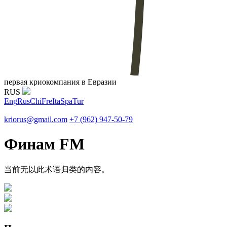
первая криокомпания в Евразии
RUS
Eng
Rus
Chi
Fre
Ita
Spa
Tur
kriorus@gmail.com
+7 (962) 947-50-79
Финам FM
当前无以此术语归类的内容。