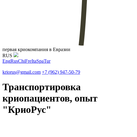
первая криокомпания в Евразии
RUS
Eng
Rus
Chi
Fre
Ita
Spa
Tur
kriorus@gmail.com
+7 (962) 947-50-79
Транспортировка
криопациентов, опыт
"КриоРус"