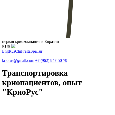
первая криокомпания в Евразии
RUS
Eng
Rus
Chi
Fre
Ita
Spa
Tur
kriorus@gmail.com
+7 (962) 947-50-79
Транспортировка
криопациентов, опыт
"КриоРус"