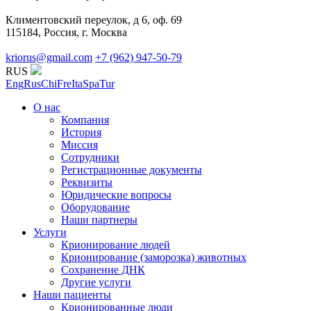
Климентовский переулок, д 6, оф. 69
115184, Россия, г. Москва
kriorus@gmail.com
+7 (962) 947-50-79
RUS
Eng
Rus
Chi
Fre
Ita
Spa
Tur
О нас
Компания
История
Миссия
Сотрудники
Регистрационные документы
Реквизиты
Юридические вопросы
Оборудование
Наши партнеры
Услуги
Крионирование людей
Крионирование (заморозка) животных
Сохранение ДНК
Другие услуги
Наши пациенты
Крионированные люди